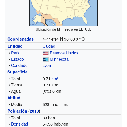
Ubicación de Minnesota en EE. UU.
44°14′14″N
96°03′07″O
Coordenadas
Ciudad
Entidad
•
País
Estados Unidos
•
Estado
Minnesota
•
Condado
Lyon
Superficie
• Total
0.71
km²
• Tierra
0.71 km²
• Agua
(0%) 0 km²
Altitud
• Media
528 m s. n. m.
Población
(
2010
)
• Total
39 hab.
•
Densidad
54,96 hab./km²