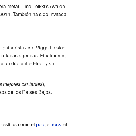
era metal Timo Tolkki's Avalon,
 2014. También ha sido invitada
 guitarrista Jørn Viggo Lofstad.
pretadas agendas. Finalmente,
e un dúo entre Floor y su
s mejores cantantes
),
sos de los Países Bajos.
o estilos como el
pop
, el
rock
, el