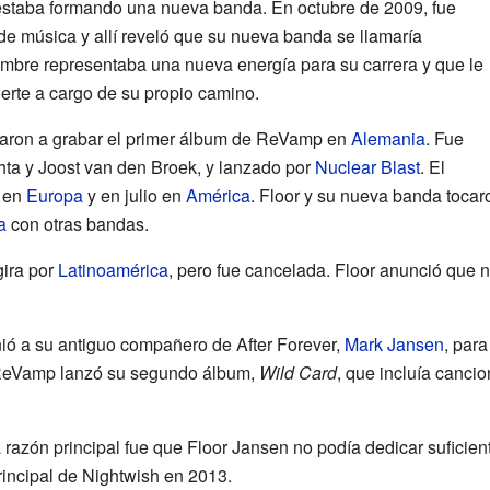
 estaba formando una nueva banda. En octubre de 2009, fue
l de música y allí reveló que su nueva banda se llamaría
mbre representaba una nueva energía para su carrera y que le
erte a cargo de su propio camino.
aron a grabar el primer álbum de ReVamp en
Alemania
. Fue
ta y Joost van den Broek, y lanzado por
Nuclear Blast
. El
o en
Europa
y en julio en
América
. Floor y su nueva banda tocaro
a
con otras bandas.
ira por
Latinoamérica
, pero fue cancelada. Floor anunció que
nió a su antiguo compañero de After Forever,
Mark Jansen
, par
ReVamp lanzó su segundo álbum,
Wild Card
, que incluía canci
razón principal fue que Floor Jansen no podía dedicar sufici
principal de Nightwish en 2013.