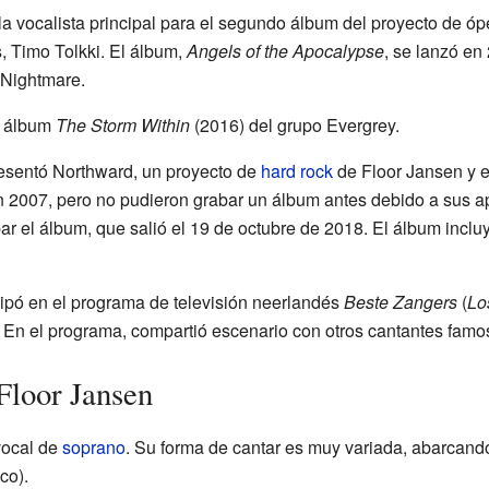
a vocalista principal para el segundo álbum del proyecto de óp
s, Timo Tolkki. El álbum,
Angels of the Apocalypse
, se lanzó en
 Nightmare.
l álbum
The Storm Within
(2016) del grupo Evergrey.
resentó Northward, un proyecto de
hard rock
de Floor Jansen y el
n 2007, pero no pudieron grabar un álbum antes debido a sus a
r el álbum, que salió el 19 de octubre de 2018. El álbum incluy
cipó en el programa de televisión neerlandés
Beste Zangers
(
Lo
 En el programa, compartió escenario con otros cantantes famo
 Floor Jansen
vocal de
soprano
. Su forma de cantar es muy variada, abarcand
co).