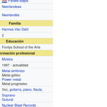
Países Bajos
Neerlandesa
Neerlandés
Familia
Hannes Van Dahl
2
Educación
Fontys School of the Arts
formación profesional
Música
1997 - actualidad
Metal sinfónico
Metal gótico
Power metal
Metal progresivo
Voz,
guitarra
,
piano
,
flauta
.
Soprano
Gutural
Nuclear Blast Records