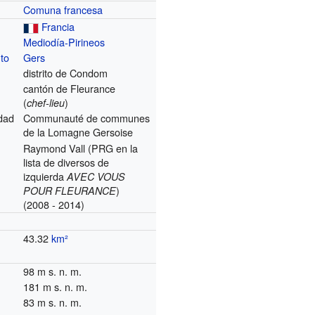
Comuna francesa
Francia
Mediodía-Pirineos
to
Gers
distrito de Condom
cantón de Fleurance
(
)
chef-lieu
dad
Communauté de communes
de la Lomagne Gersoise
Raymond Vall (PRG en la
lista de diversos de
izquierda
AVEC VOUS
)
POUR FLEURANCE
(2008 - 2014)
43.32
km²
98 m s. n. m.
181 m s. n. m.
83 m s. n. m.