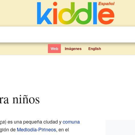
Web
Imágenes
English
ara niños
ça
) es una pequeña ciudad y
comuna
egión de
Mediodía-Pirineos
, en el