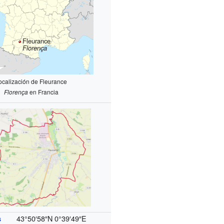
Fleurance
Florença
ocalización de Fleurance
Florença
en Francia
43°50′58″N
0°39′49″E
s