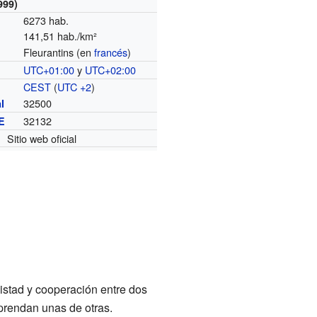
999)
6273 hab.
141,51 hab./km²
Fleurantins (en
francés
)
UTC+01:00
y
UTC+02:00
o
CEST
(
UTC +2
)
32500
l
32132
E
Sitio web oficial
stad y cooperación entre dos
prendan unas de otras.