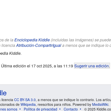
los de la
Enciclopedia Kiddle
(incluidas las imágenes) se puede u
a licencia
Atribución-CompartirIgual
a menos que se indique lo con
edia Kiddle.
Última edición el 17 oct 2025, a las 11:19
Sugerir una edición
.
dle
a licencia
CC BY-SA 3.0
, a menos que se indique lo contrario. Los artíc
ccionados de
Wikipedia
, reescritos para niños. Powered by
MediaWiki
.
énes somos
Política de privacidad
Contacto
© 2025 Kiddle.co