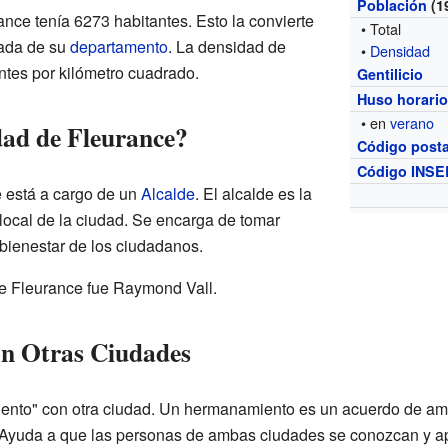
Población
(1
nce tenía 6273 habitantes. Esto la convierte
• Total
lada de su
departamento
. La densidad de
•
Densidad
ntes por kilómetro cuadrado.
Gentilicio
Huso horari
• en
verano
dad de Fleurance?
Código posta
Código INSE
 está a cargo de un
Alcalde
. El alcalde es la
local de la ciudad. Se encarga de tomar
 bienestar de los ciudadanos.
de Fleurance fue Raymond Vall.
on Otras Ciudades
ento" con otra ciudad. Un hermanamiento es un acuerdo de ami
. Ayuda a que las personas de ambas ciudades se conozcan y a