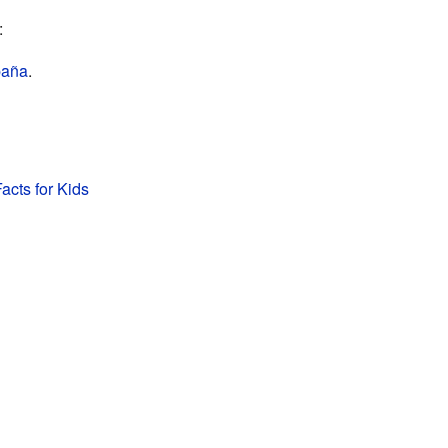
:
paña
.
acts for Kids