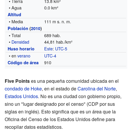
• Tierra
13.8 km²
• Agua
0.0 km²
Altitud
• Media
111 m s. n. m.
Población
(
2010
)
• Total
689 hab.
•
Densidad
44,81 hab./km²
Este
:
UTC-5
Huso horario
• en
verano
UTC-4
910
Código de área
Five Points
es una pequeña comunidad ubicada en el
condado de Hoke
, en el estado de
Carolina del Norte
,
Estados Unidos
. No es una ciudad con gobierno propio,
sino un "lugar designado por el censo" (CDP por sus
siglas en inglés). Esto significa que es un área que la
Oficina del Censo de los Estados Unidos define para
recopilar datos estadísticos.