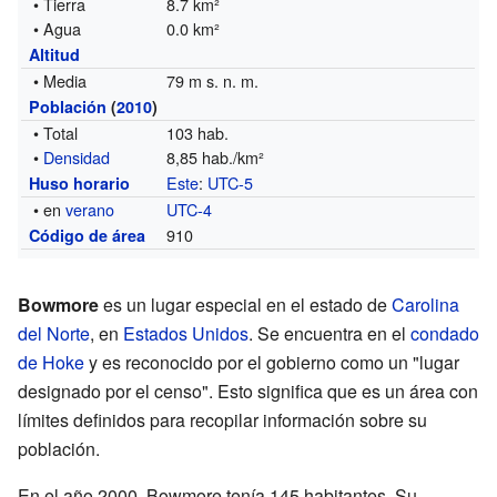
• Tierra
8.7 km²
• Agua
0.0 km²
Altitud
• Media
79 m s. n. m.
Población
(
2010
)
• Total
103 hab.
•
Densidad
8,85 hab./km²
Este
:
UTC-5
Huso horario
• en
verano
UTC-4
910
Código de área
Bowmore
es un lugar especial en el estado de
Carolina
del Norte
, en
Estados Unidos
. Se encuentra en el
condado
de Hoke
y es reconocido por el gobierno como un "lugar
designado por el censo". Esto significa que es un área con
límites definidos para recopilar información sobre su
población.
En el año 2000, Bowmore tenía 145 habitantes. Su