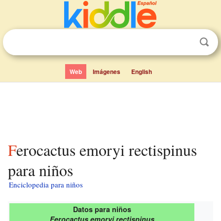
Web
Imágenes
English
Ferocactus emoryi rectispinus
para niños
Enciclopedia para niños
Datos para niños
Ferocactus emoryi rectispinus