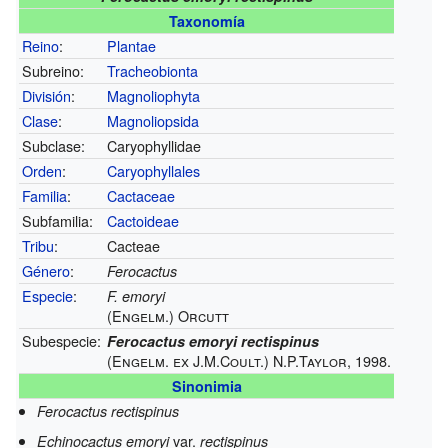
Taxonomía
Reino
:
Plantae
Subreino:
Tracheobionta
División
:
Magnoliophyta
Clase
:
Magnoliopsida
Subclase:
Caryophyllidae
Orden
:
Caryophyllales
Familia
:
Cactaceae
Subfamilia:
Cactoideae
Tribu
:
Cacteae
Género
:
Ferocactus
Especie
:
F. emoryi
(Engelm.) Orcutt
Subespecie:
Ferocactus emoryi rectispinus
(Engelm. ex J.M.Coult.) N.P.Taylor, 1998.
Sinonimia
Ferocactus rectispinus
var.
Echinocactus emoryi
rectispinus