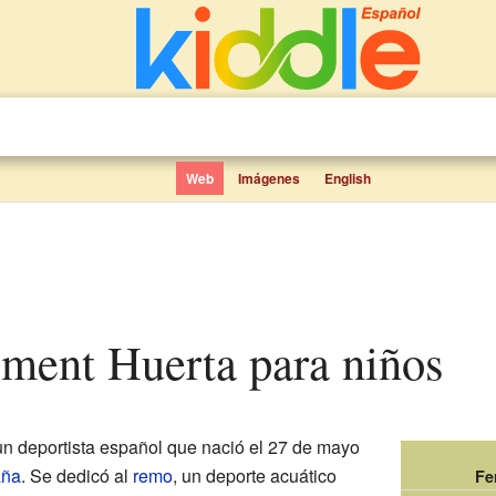
Web
Imágenes
English
iment Huerta para niños
n deportista español que nació el 27 de mayo
aña
. Se dedicó al
remo
, un deporte acuático
Fe