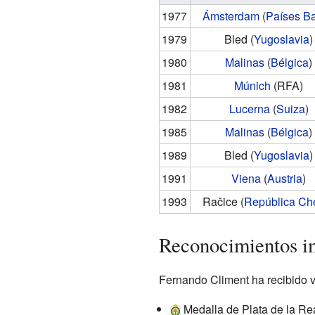
1977
Ámsterdam
(
Países B
1979
Bled
(
Yugoslavia
)
1980
Malinas
(
Bélgica
)
1981
Múnich
(RFA)
1982
Lucerna
(
Suiza
)
1985
Malinas
(
Bélgica
)
1989
Bled
(
Yugoslavia
)
1991
Viena
(
Austria
)
1993
Račice
(
República Ch
Reconocimientos i
Fernando Climent ha recibido va
Medalla de Plata de la Rea