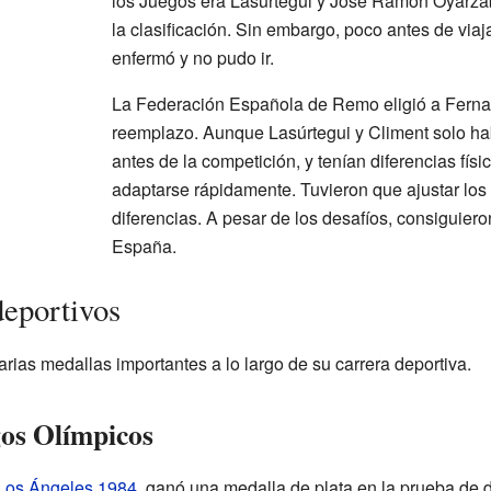
los Juegos era Lasúrtegui y José Ramón Oyarzáb
la clasificación. Sin embargo, poco antes de via
enfermó y no pudo ir.
La Federación Española de Remo eligió a Fern
reemplazo. Aunque Lasúrtegui y Climent solo ha
antes de la competición, y tenían diferencias físic
adaptarse rápidamente. Tuvieron que ajustar lo
diferencias. A pesar de los desafíos, consiguier
España.
deportivos
ias medallas importantes a lo largo de su carrera deportiva.
gos Olímpicos
Los Ángeles 1984
, ganó una medalla de plata en la prueba de d