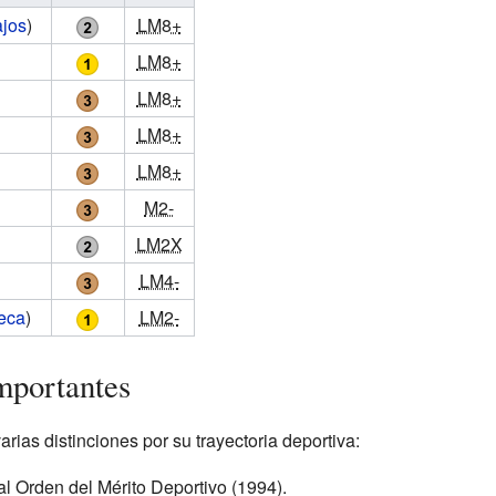
ajos
)
LM8+
LM8+
LM8+
LM8+
LM8+
M2-
LM2X
LM4-
eca
)
LM2-
mportantes
rias distinciones por su trayectoria deportiva:
l Orden del Mérito Deportivo (1994).