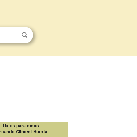
Datos para niños
rnando Climent Huerta