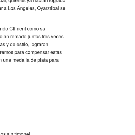
al, quienes ya habían logrado
jar a Los Ángeles, Oyarzábal se
ando Climent como su
bían remado juntos tres veces
as y de estilo, lograron
s remos para compensar estas
on una medalla de plata para
os sin timonel.