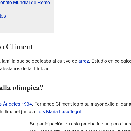
eonato Mundial de Remo
tes
do Climent
familia que se dedicaba al cultivo de
arroz
. Estudió en colegio
alesianos de la Trinidad.
lla olímpica?
s Ángeles 1984
, Fernando Climent logró su mayor éxito al gana
in timonel junto a
Luis María Lasúrtegui
.
Su participación en esta prueba fue un poco ines