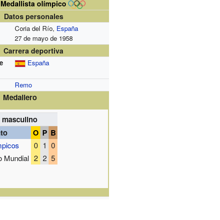
Medallista olímpico
Datos personales
Coria del Río,
España
27 de mayo de 1958
Carrera deportiva
e
España
Remo
Medallero
masculino
to
O
P
B
mpicos
0
1
0
 Mundial
2
2
5