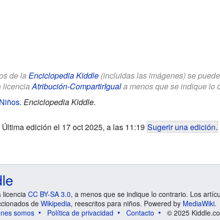
los de la
Enciclopedia Kiddle
(incluidas las imágenes) se puede u
a licencia
Atribución-CompartirIgual
a menos que se indique lo con
 Niños
.
Enciclopedia Kiddle.
Última edición el 17 oct 2025, a las 11:19
Sugerir una edición
.
dle
a licencia
CC BY-SA 3.0
, a menos que se indique lo contrario. Los artíc
ccionados de
Wikipedia
, reescritos para niños. Powered by
MediaWiki
.
énes somos
Política de privacidad
Contacto
© 2025 Kiddle.co