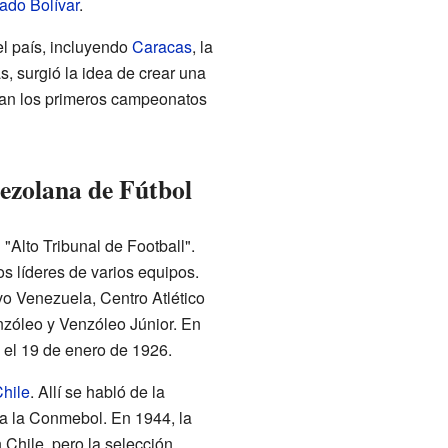
ado Bolívar
.
 el país, incluyendo
Caracas
, la
, surgió la idea de crear una
aban los primeros campeonatos
ezolana de Fútbol
 "Alto Tribunal de Football".
os líderes de varios equipos.
vo Venezuela, Centro Atlético
nzóleo y Venzóleo Júnior. En
e el 19 de enero de 1926.
hile
. Allí se habló de la
 a la Conmebol. En 1944, la
hile, pero la selección