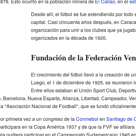
1876. Esto ocurrió en la población minera de
El Callao
, en el
est
Desde allí, el fútbol se fue extendiendo por todo
capital. Casi cincuenta años después, en Caracas
organización para unir a los clubes que ya jug
organizados en la década de 1920.
Fundación de la Federación Ven
El crecimiento del fútbol llevó a la creación de un
Luego, el 1 de diciembre de 1925, se reunieron l
Entre ellos estaban el Unión Sport Club, Deporti
, Barcelona, Nueva Esparta, Alianza, Libertad, Campeador, Ve
la "Asociación Nacional de Football", que se fundó oficialment
por primera vez a un congreso de la
Conmebol
en
Santiago de C
articipara en la Copa América 1937 y de que la FVF se afiliara
 pudiera participar en el Campeonato Sudamericano 1945 en C