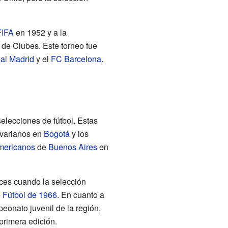
FIFA
en 1952 y a la
de Clubes. Este torneo fue
al Madrid
y el
FC Barcelona
.
elecciones de fútbol. Estas
ivarianos en
Bogotá
y los
mericanos
de
Buenos Aires
en
ces cuando la selección
 Fútbol de 1966
. En cuanto a
eonato juvenil de la región,
rimera edición.