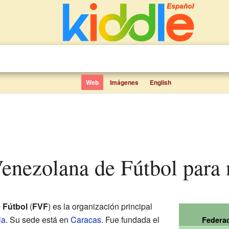
Web
Imágenes
English
Venezolana de Fútbol para 
 Fútbol
(
FVF
) es la organización principal
la
. Su sede está en
Caracas
. Fue fundada el
Federac