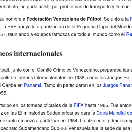
notinto, no pudo asistir por problemas de transporte y tiempo.
 su nombre a
Federación Venezolana de Fútbol
. Se unió a la
 la FVF apoyó la organización de la Pequeña Copa del Mundo 
957, reuniendo a equipos famosos de todo el mundo como el
Re
neos internacionales
ball, junto con el Comité Olímpico Venezolano, preparaba las s
etir en torneos internacionales en 1938, como los Juegos Bol
l Caribe en
Panamá
. También participaron en los
Juegos Pana
55.
cipó en los torneos oficiales de la
FIFA
hasta 1965. Fue enton
ez en las Eliminatorias Sudamericanas para la
Copa Mundial de
nezuela empezó a participar en 1954. Lo hizo en el primer camp
onato Sudamericano Sub-20. Venezuela fue la sede de esa p