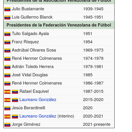
Presidentes de la Asociación Venezolana de Fútbol
Julio Bustamante
1939-1945
Luis Guillermo Blanck
1945-1951
Presidentes de la Federación Venezolana de Fútbol
Tulio Salgado Ayala
1951
Franz Rísquez
1954
Asdrúbal Olivares Sosa
1969-1973
René Henmer Colmenares
1974-1979
Adrián Toledo Herrera
1979-1981
José Vidal Douglas
1985
René Henmer Colmenares
1986-1987
Rafael Esquivel
1987-2015
Laureano González
2015-2020
Jesús Berardinelli
2020
Laureano González
(interino)
2020-2021
Jorge Giménez
2021-presente