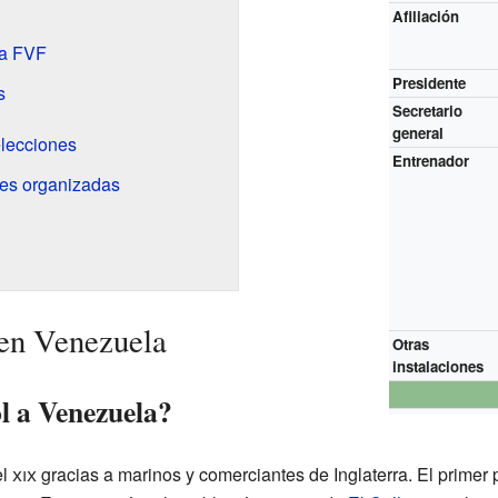
Afiliación
la FVF
Presidente
s
Secretario
general
elecciones
Entrenador
les organizadas
 en Venezuela
Otras
instalaciones
l a Venezuela?
el
xix
gracias a marinos y comerciantes de Inglaterra. El primer p