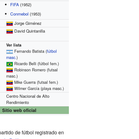
FIFA
(1952)
Conmebol
(1953)
Jorge Giménez
David Quintanilla
Ver lista
Fernando Batista (
fútbol
masc.
)
Ricardo Belli (fútbol fem.)
Robinson Romero (futsal
masc.)
Mike Guerra (futsal fem.)
Wilmer García (playa masc.)
Centro Nacional de Alto
Rendimiento
Sitio web oficial
artido de fútbol registrado en