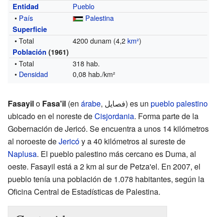
Pueblo
Entidad
•
País
Palestina
Superficie
• Total
4200 dunam (4,2
km²
)
Población
(1961)
• Total
318 hab.
•
Densidad
0,08 hab./km²
Fasayil
o
Fasa'il
(en
árabe
,
فصايل
‎) es un
pueblo palestino
ubicado en el noreste de
Cisjordania
. Forma parte de la
Gobernación de Jericó. Se encuentra a unos 14 kilómetros
al noroeste de
Jericó
y a 40 kilómetros al sureste de
Naplusa
. El pueblo palestino más cercano es Duma, al
oeste. Fasayil está a 2 km al sur de Petza'el. En 2007, el
pueblo tenía una población de 1.078 habitantes, según la
Oficina Central de Estadísticas de Palestina.