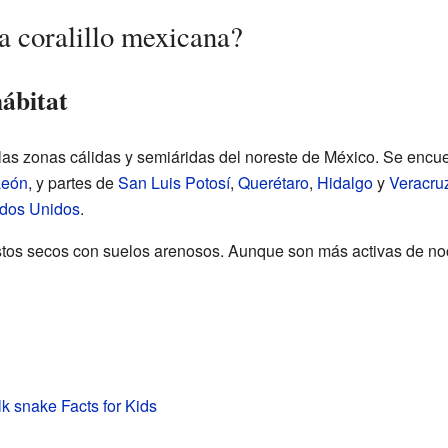
a coralillo mexicana?
hábitat
e las zonas cálidas y semiáridas del noreste de México. Se enc
León
, y partes de
San Luis Potosí
,
Querétaro
,
Hidalgo
y
Veracru
dos Unidos
.
ustos secos con suelos arenosos. Aunque son más activas de no
k snake Facts for Kids