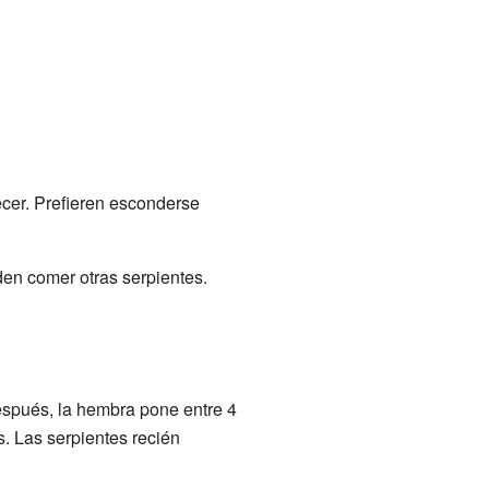
ecer. Prefieren esconderse
den comer otras serpientes.
espués, la hembra pone entre 4
. Las serpientes recién