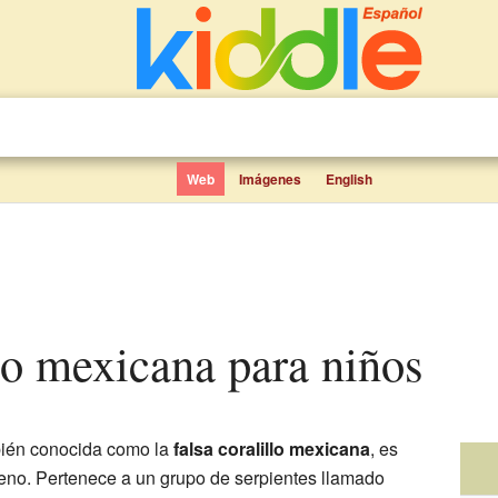
Web
Imágenes
English
llo mexicana para niños
bién conocida como la
falsa coralillo mexicana
, es
eno. Pertenece a un grupo de serpientes llamado