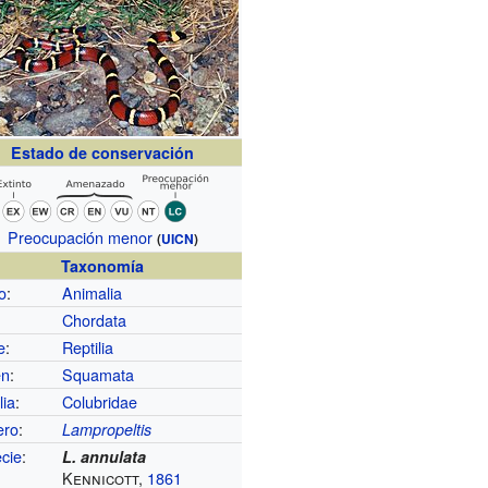
Estado de conservación
Preocupación menor
(
UICN
)
Taxonomía
o
:
Animalia
Chordata
e
:
Reptilia
en
:
Squamata
lia
:
Colubridae
ero
:
Lampropeltis
cie
:
L. annulata
Kennicott,
1861