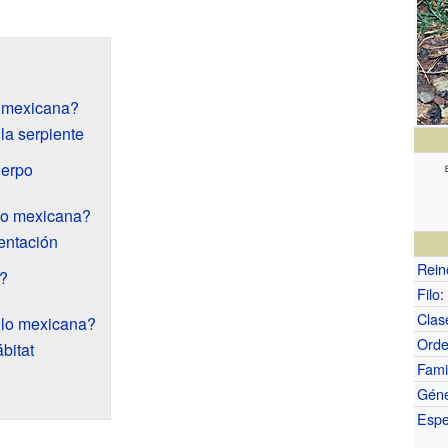
o mexicana?
la serpiente
uerpo
llo mexicana?
mentación
Rein
?
Filo
:
Clas
illo mexicana?
Ord
bitat
Fami
Gén
Espe