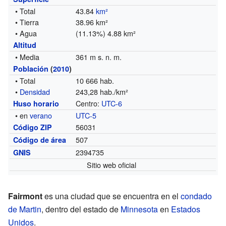
• Total
43.84
km²
• Tierra
38.96 km²
• Agua
(11.13%) 4.88 km²
Altitud
• Media
361 m s. n. m.
Población
(
2010
)
• Total
10 666 hab.
•
Densidad
243,28 hab./km²
Centro:
UTC-6
Huso horario
• en
verano
UTC-5
56031
Código ZIP
507
Código de área
2394735
GNIS
Sitio web oficial
Fairmont
es una ciudad que se encuentra en el
condado
de Martin
, dentro del estado de
Minnesota
en
Estados
Unidos
.