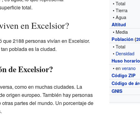
• Total
perficie total.
• Tierra
• Agua
viven en Excelsior?
Altitud
• Media
Población
(
2
ó que 2188 personas vivían en Excelsior.
• Total
tan poblada es la ciudad.
•
Densidad
Huso horari
ón de Excelsior?
• en
verano
Código ZIP
Código de ár
diversa, como en muchas ciudades. La
GNIS
 de origen europeo. También hay personas
de otras partes del mundo. Un porcentaje de
.