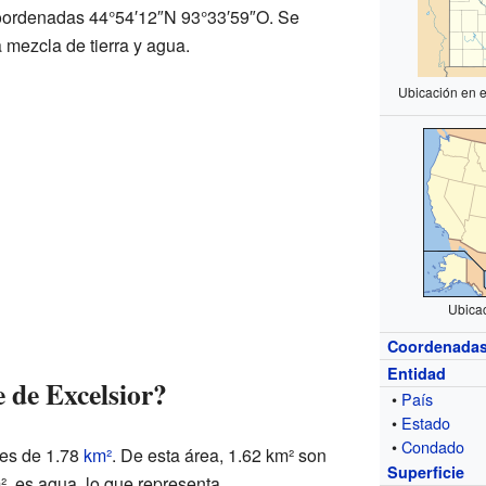
 coordenadas 44°54′12″N 93°33′59″O. Se
mezcla de tierra y agua.
Ubicación en 
Ubica
Coordenada
Entidad
e de Excelsior?
•
País
•
Estado
•
Condado
r es de 1.78
km²
. De esta área, 1.62 km² son
Superficie
km², es agua, lo que representa