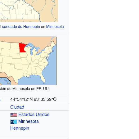
el
condado de Hennepin
en
Minnesota
ción de Minnesota en EE. UU.
44°54′12″N
93°33′59″O
s
Ciudad
Estados Unidos
Minnesota
Hennepin