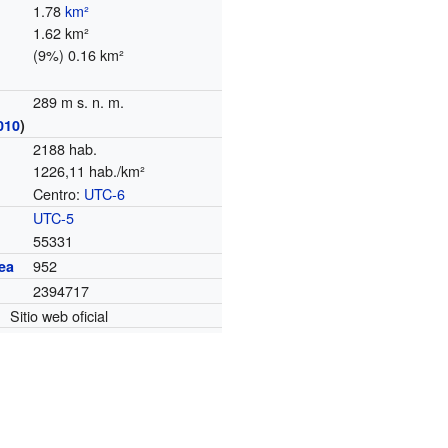
1.78
km²
1.62 km²
(9%) 0.16 km²
289 m s. n. m.
010
)
2188 hab.
1226,11 hab./km²
Centro:
UTC-6
o
UTC-5
55331
952
ea
2394717
Sitio web oficial