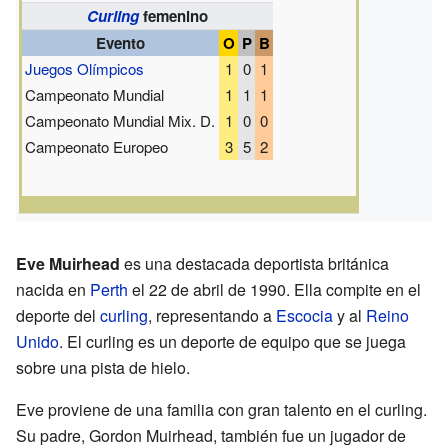
Curling
femenino
Evento
O
P
B
Juegos Olímpicos
1
0
1
Campeonato Mundial
1
1
1
Campeonato Mundial Mix. D.
1
0
0
Campeonato Europeo
3
5
2
Eve Muirhead
es una destacada deportista británica
nacida en
Perth
el 22 de abril de 1990. Ella compite en el
deporte del
curling
, representando a
Escocia
y al
Reino
Unido
. El curling es un deporte de equipo que se juega
sobre una pista de hielo.
Eve proviene de una familia con gran talento en el curling.
Su padre, Gordon Muirhead, también fue un jugador de