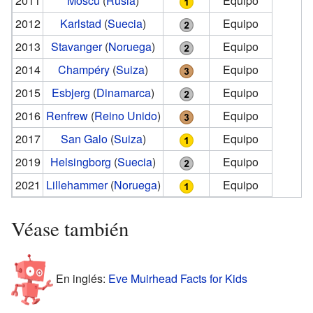
2011
Moscú
(
Rusia
)
Equipo
2012
Karlstad
(
Suecia
)
Equipo
2013
Stavanger
(
Noruega
)
Equipo
2014
Champéry
(
Suiza
)
Equipo
2015
Esbjerg
(
Dinamarca
)
Equipo
2016
Renfrew
(
Reino Unido
)
Equipo
2017
San Galo
(
Suiza
)
Equipo
2019
Helsingborg
(
Suecia
)
Equipo
2021
Lillehammer
(
Noruega
)
Equipo
Véase también
En inglés:
Eve Muirhead Facts for Kids