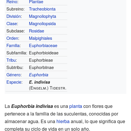
Reino
:
Plantae
Subreino:
Tracheobionta
División
:
Magnoliophyta
Clase
:
Magnoliopsida
Subclase:
Rosidae
Orden
:
Malpighiales
Familia
:
Euphorbiaceae
Subfamilia:
Euphorbioideae
Tribu
:
Euphorbieae
Subtribu:
Euphorbiinae
Género
:
Euphorbia
Especie
:
E. indivisa
(Engelm.) Tidestr.
La
Euphorbia indivisa
es una
planta
con flores que
pertenece a la familia de las suculentas, conocidas por
almacenar agua. Es una
hierba
anual, lo que significa que
completa su ciclo de vida en un solo año.