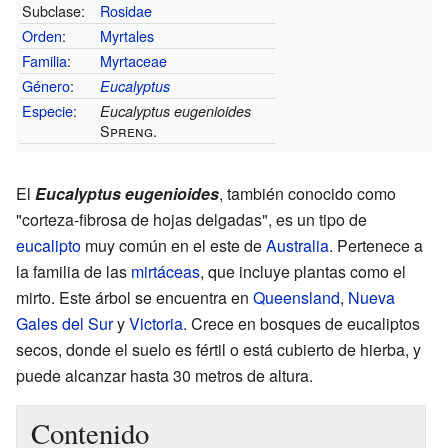
Subclase:
Rosidae
Orden
:
Myrtales
Familia
:
Myrtaceae
Género
:
Eucalyptus
Especie
:
Eucalyptus eugenioides
Spreng.
El
Eucalyptus eugenioides
, también conocido como
"corteza-fibrosa de hojas delgadas", es un tipo de
eucalipto
muy común en el este de
Australia
. Pertenece a
la familia de las
mirtáceas
, que incluye plantas como el
mirto. Este árbol se encuentra en
Queensland
,
Nueva
Gales del Sur
y
Victoria
. Crece en bosques de eucaliptos
secos, donde el suelo es fértil o está cubierto de hierba, y
puede alcanzar hasta 30 metros de altura.
Contenido