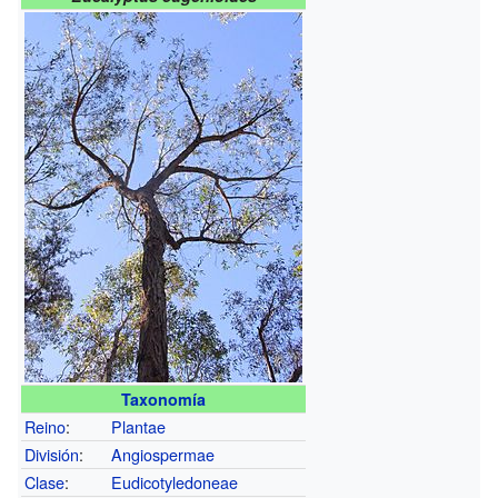
Taxonomía
Reino
:
Plantae
División
:
Angiospermae
Clase
:
Eudicotyledoneae