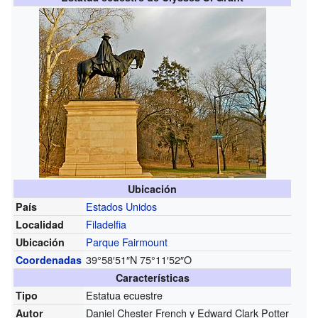
Ubicación
Estados Unidos
País
Filadelfia
Localidad
Parque Fairmount
Ubicación
39°58′51″N
75°11′52″O
Coordenadas
Características
Estatua ecuestre
Tipo
Daniel Chester French y Edward Clark Potter
Autor