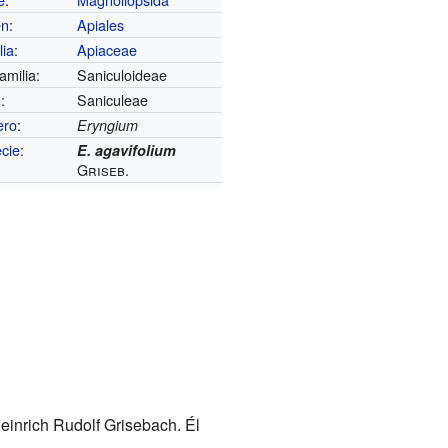
en
:
Apiales
lia
:
Apiaceae
amilia:
Saniculoideae
u
:
Saniculeae
ero
:
Eryngium
cie
:
E. agavifolium
Griseb.
Heinrich Rudolf Grisebach. Él