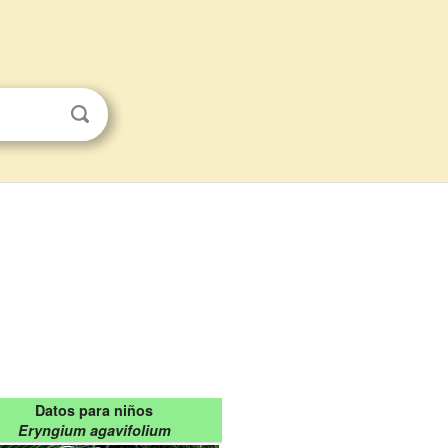
Datos para niños
Eryngium agavifolium