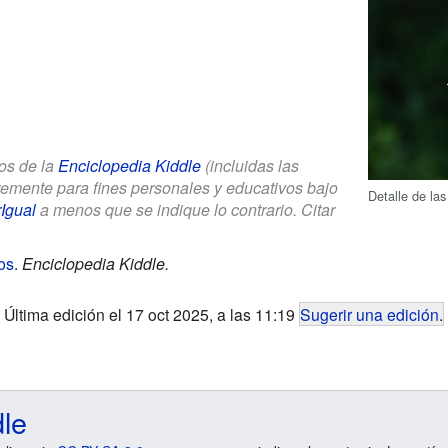
los de la
Enciclopedia Kiddle
(incluidas las
bremente para fines personales y educativos bajo
Detalle de la
Igual
a menos que se indique lo contrario. Citar
os
.
Enciclopedia Kiddle.
Última edición el 17 oct 2025, a las 11:19
Sugerir una edición
.
dle