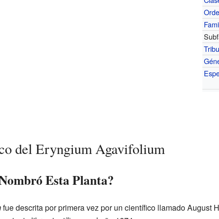
Ord
Fami
Subf
Trib
Gén
Espe
ico del Eryngium Agavifolium
 Nombró Esta Planta?
m
fue descrita por primera vez por un científico llamado August 