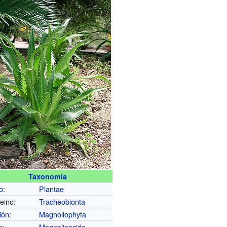
Taxonomía
o
:
Plantae
eino:
Tracheobionta
ión
:
Magnoliophyta
e
:
Magnoliopsida