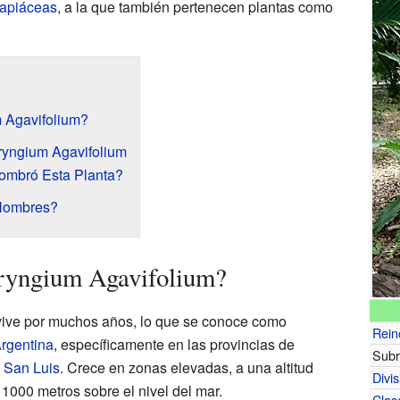
apiáceas
, a la que también pertenecen plantas como
 Agavifolium?
Eryngium Agavifolium
ombró Esta Planta?
 Nombres?
ryngium Agavifolium?
ive por muchos años, lo que se conoce como
Rein
rgentina
, específicamente en las provincias de
Subr
y
San Luis
. Crece en zonas elevadas, a una altitud
Divis
1000 metros sobre el nivel del mar.
Clas