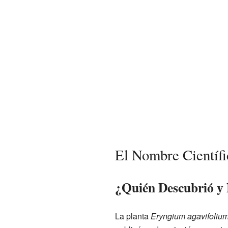
El Nombre Científ
¿Quién Descubrió y
La planta
Eryngium agavifoliu