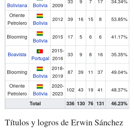
33
9
7
17
34.34%
Boliviana
Bolivia
2009
Oriente
2012
39
16
15
8
53.85%
Petrolero
Bolivia
Blooming
2015
17
5
6
6
41.17%
Bolivia
2015-
Boavista
33
9
8
16
35.35%
Portugal
2016
2018-
Blooming
87
39
11
37
49.04%
Bolivia
2019
Oriente
2020-
102
43
19
41
48.37%
Petrolero
Bolivia
2023
Total
336
130
76
131
46.23%
Títulos y logros de Erwin Sánchez