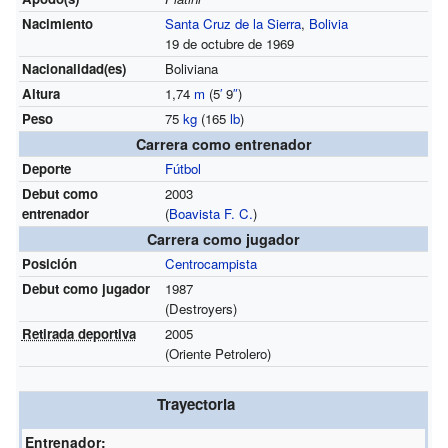
Nacimiento
Santa Cruz de la Sierra
,
Bolivia
19 de octubre de 1969
Nacionalidad(es)
Boliviana
Altura
1,74
m
(5
′
9
″
)
Peso
75
kg
(165
lb
)
Carrera como entrenador
Deporte
Fútbol
Debut como
2003
entrenador
(
Boavista F. C.
)
Carrera como jugador
Posición
Centrocampista
Debut como jugador
1987
(Destroyers)
Retirada deportiva
2005
(Oriente Petrolero)
Trayectoria
Entrenador: