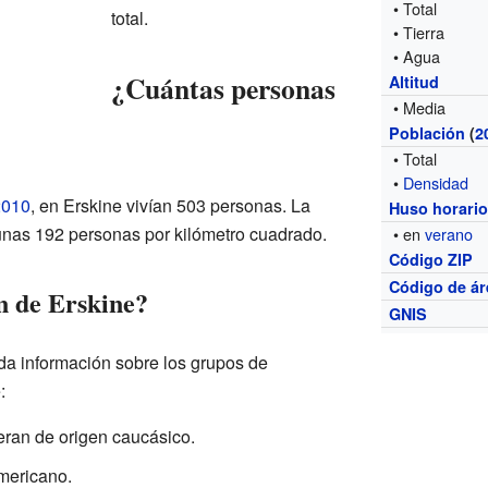
• Total
total.
• Tierra
• Agua
¿Cuántas personas
Altitud
• Media
Población
(
2
• Total
•
Densidad
2010
, en Erskine vivían 503 personas. La
Huso horari
unas 192 personas por kilómetro cuadrado.
• en
verano
Código ZIP
Código de ár
n de Erskine?
GNIS
da información sobre los grupos de
:
eran de origen caucásico.
mericano.