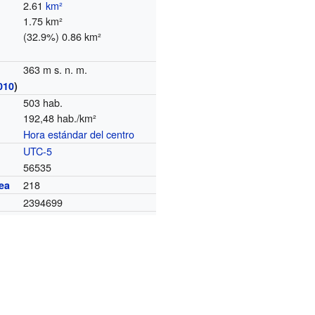
2.61
km²
1.75 km²
(32.9%) 0.86 km²
363 m s. n. m.
010
)
503 hab.
192,48 hab./km²
Hora estándar del centro
o
UTC-5
56535
218
ea
2394699