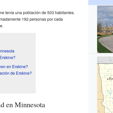
ine tenía una población de 503 habitantes.
oximadamente 192 personas por cada
e.
innesota
Erskine?
ven en Erskine?
ación de Erskine?
Er
ad en Minnesota