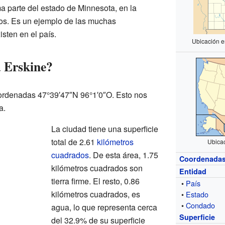
a parte del estado de Minnesota, en la
dos. Es un ejemplo de las muchas
ten en el país.
Ubicación e
 Erskine?
oordenadas 47°39′47″N 96°1′0″O. Esto nos
a.
La ciudad tiene una superficie
total de 2.61
kilómetros
Ubica
cuadrados
. De esta área, 1.75
Coordenada
kilómetros cuadrados son
Entidad
tierra firme. El resto, 0.86
•
País
kilómetros cuadrados, es
•
Estado
•
Condado
agua, lo que representa cerca
Superficie
del 32.9% de su superficie