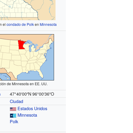
n el
condado de Polk
en
Minnesota
ción de Minnesota en EE. UU.
47°40′00″N
96°00′36″O
s
Ciudad
Estados Unidos
Minnesota
Polk