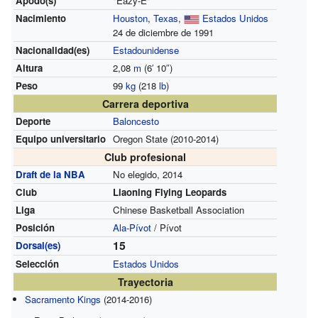
Apodo(s)
"Eazy-E"
Nacimiento
Houston
,
Texas
,
Estados Unidos
24 de diciembre de 1991
Nacionalidad(es)
Estadounidense
Altura
2,08
m
(6
′
10
″
)
Peso
99
kg
(218
lb
)
Carrera deportiva
Deporte
Baloncesto
Equipo universitario
Oregon State (2010-2014)
Club profesional
Draft de la NBA
No elegido, 2014
Club
Liaoning Flying Leopards
Liga
Chinese Basketball Association
Posición
Ala-Pívot
/ Pívot
15
Dorsal(es)
Selección
Estados Unidos
Trayectoria
Sacramento Kings
(2014-2016)