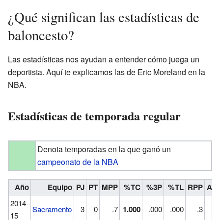
¿Qué significan las estadísticas de
baloncesto?
Las estadísticas nos ayudan a entender cómo juega un
deportista. Aquí te explicamos las de Eric Moreland en la
NBA.
Estadísticas de temporada regular
Denota temporadas en la que ganó un
campeonato de la NBA
Año
Equipo
PJ
PT
MPP
%TC
%3P
%TL
RPP
AP
2014-
Sacramento
3
0
.7
1.000
.000
.000
.3
.
15