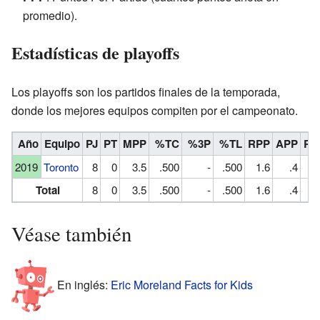
promedio).
Estadísticas de playoffs
Los playoffs son los partidos finales de la temporada,
donde los mejores equipos compiten por el campeonato.
Año
Equipo
PJ
PT
MPP
%TC
%3P
%TL
RPP
APP
RO
2019
Toronto
8
0
3.5
.500
-
.500
1.6
.4
Total
8
0
3.5
.500
-
.500
1.6
.4
Véase también
En inglés:
Eric Moreland Facts for Kids