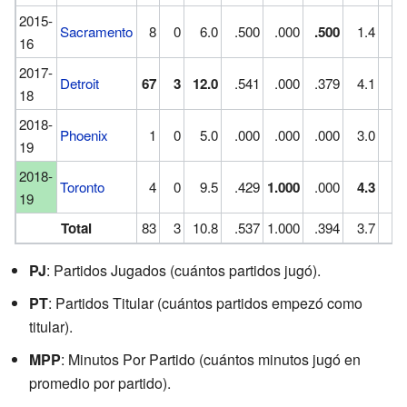
2015-
Sacramento
8
0
6.0
.500
.000
.500
1.4
.
16
2017-
Detroit
67
3
12.0
.541
.000
.379
4.1
1.
18
2018-
Phoenix
1
0
5.0
.000
.000
.000
3.0
.
19
2018-
Toronto
4
0
9.5
.429
1.000
.000
4.3
1.
19
Total
83
3
10.8
.537
1.000
.394
3.7
1.
PJ
: Partidos Jugados (cuántos partidos jugó).
PT
: Partidos Titular (cuántos partidos empezó como
titular).
MPP
: Minutos Por Partido (cuántos minutos jugó en
promedio por partido).