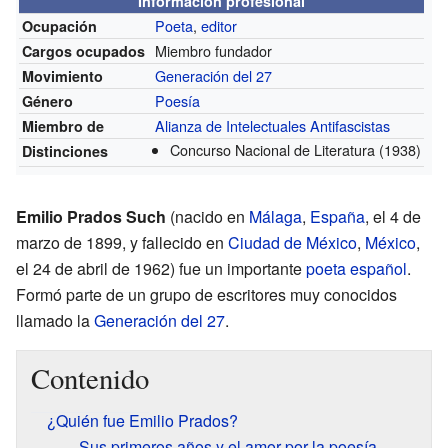
Información profesional
Poeta
,
editor
Ocupación
Miembro fundador
Cargos ocupados
Generación del 27
Movimiento
Poesía
Género
Alianza de Intelectuales Antifascistas
Miembro de
Concurso Nacional de Literatura
(1938)
Distinciones
Emilio Prados Such
(nacido en
Málaga
,
España
, el 4 de
marzo de 1899, y fallecido en
Ciudad de México
,
México
,
el 24 de abril de 1962) fue un importante
poeta
español
.
Formó parte de un grupo de escritores muy conocidos
llamado la
Generación del 27
.
Contenido
¿Quién fue Emilio Prados?
Sus primeros años y el amor por la poesía