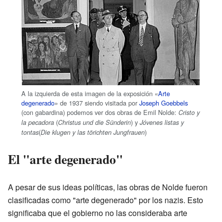
A la izquierda de esta imagen de la exposición «
Arte
degenerado
» de 1937 siendo visitada por
Joseph Goebbels
(con gabardina) podemos ver dos obras de Emil Nolde:
Cristo y
(
) y
la pecadora
Christus und die Sünderin
Jóvenes listas y
(
)
tontas
Die klugen y las törichten Jungfrauen
El "arte degenerado"
A pesar de sus ideas políticas, las obras de Nolde fueron
clasificadas como "arte degenerado" por los nazis. Esto
significaba que el gobierno no las consideraba arte