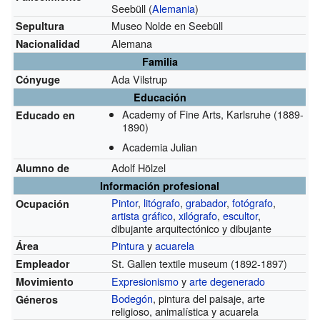
Seebüll (
Alemania
)
Museo Nolde en Seebüll
Sepultura
Alemana
Nacionalidad
Familia
Ada Vilstrup
Cónyuge
Educación
Academy of Fine Arts, Karlsruhe
(1889-
Educado en
1890)
Academia Julian
Adolf Hölzel
Alumno de
Información profesional
Pintor
,
litógrafo
,
grabador
,
fotógrafo
,
Ocupación
artista gráfico
,
xilógrafo
,
escultor
,
dibujante arquitectónico y dibujante
Pintura
y
acuarela
Área
St. Gallen textile museum
(1892-1897)
Empleador
Expresionismo
y
arte degenerado
Movimiento
Bodegón
, pintura del paisaje, arte
Géneros
religioso, animalística y acuarela