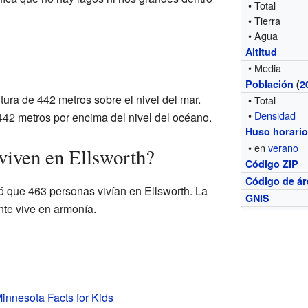
• Total
• Tierra
• Agua
Altitud
• Media
Población
(
2
tura de 442 metros sobre el nivel del mar.
• Total
•
Densidad
442 metros por encima del nivel del océano.
Huso horari
• en
verano
viven en Ellsworth?
Código ZIP
Código de ár
 que 463 personas vivían en Ellsworth. La
GNIS
nte vive en armonía.
Minnesota Facts for Kids