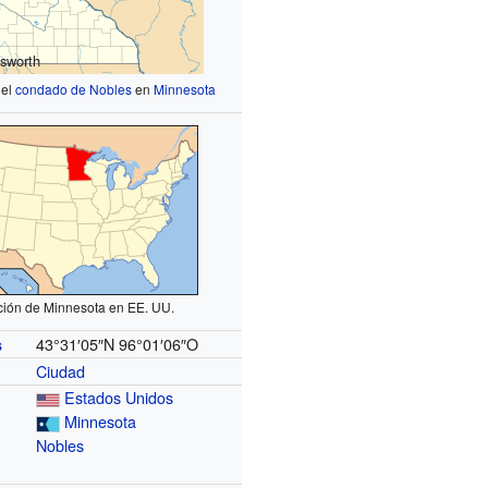
lsworth
 el
condado de Nobles
en
Minnesota
ción de Minnesota en EE. UU.
43°31′05″N
96°01′06″O
s
Ciudad
Estados Unidos
Minnesota
Nobles