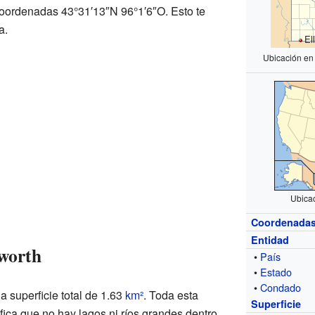
coordenadas 43°31′13″N 96°1′6″O. Esto te
a.
El
Ubicación en
Ubica
Coordenada
Entidad
sworth
•
País
•
Estado
•
Condado
a superficie total de 1.63
km²
. Toda esta
Superficie
nifica que no hay lagos ni ríos grandes dentro