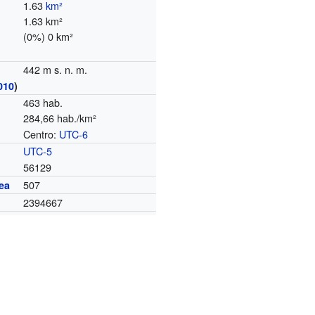
1.63
km²
1.63 km²
(0%) 0 km²
442 m s. n. m.
010
)
463 hab.
284,66 hab./km²
Centro:
UTC-6
o
UTC-5
56129
507
ea
2394667