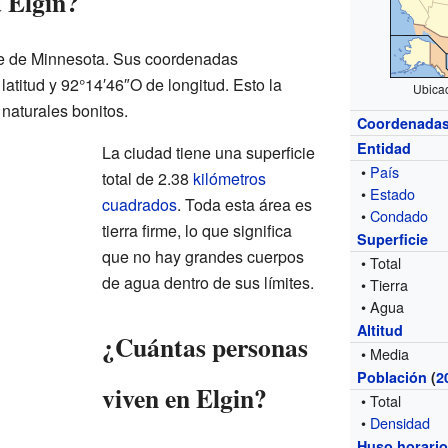
 Elgin?
ste de Minnesota. Sus coordenadas
atitud y 92°14′46″O de longitud. Esto la
Ubica
naturales bonitos.
Coordenada
Entidad
La ciudad tiene una superficie
•
País
total de 2.38
kilómetros
•
Estado
cuadrados
. Toda esta área es
•
Condado
tierra firme, lo que significa
Superficie
que no hay grandes cuerpos
• Total
de agua dentro de sus límites.
• Tierra
• Agua
Altitud
¿Cuántas personas
• Media
Población
(
2
viven en Elgin?
• Total
•
Densidad
Huso horari