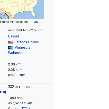
ción de Minnesota en EE. UU.
44°07′49″N
92°15′06″O
s
Ciudad
Estados Unidos
Minnesota
Wabasha
2.38
km²
2.38 km²
(0%) 0 km²
323 m s. n. m.
010
)
1089 hab.
457,52 hab./km²
Centro:
UTC-6
o