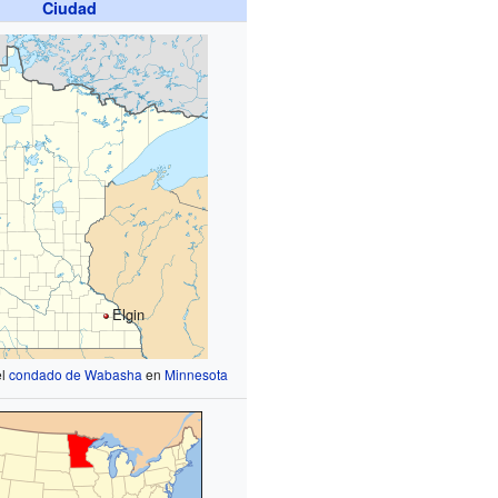
Ciudad
Elgin
el
condado de Wabasha
en
Minnesota