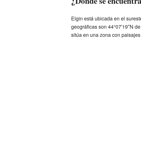
¿Dónde se encuentra
Elgin está ubicada en el sure
geográficas son 44°07′19″N de l
sitúa en una zona con paisajes 