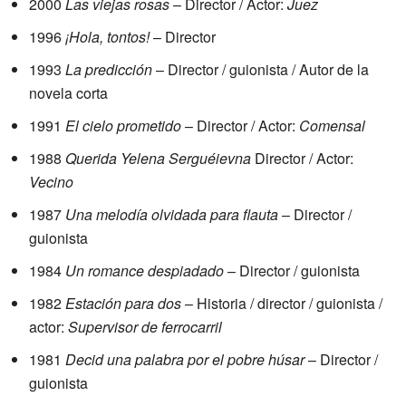
2000
Las viejas rosas
– Director / Actor:
Juez
1996
¡Hola, tontos!
– Director
1993
La predicción
– Director / guionista / Autor de la
novela corta
1991
El cielo prometido
– Director / Actor:
Comensal
1988
Querida Yelena Serguéievna
Director / Actor:
Vecino
1987
Una melodía olvidada para flauta
– Director /
guionista
1984
Un romance despiadado
– Director / guionista
1982
Estación para dos
– Historia / director / guionista /
actor:
Supervisor de ferrocarril
1981
Decid una palabra por el pobre húsar
– Director /
guionista