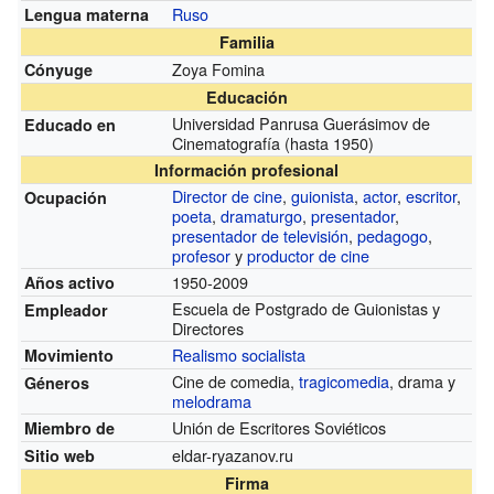
Ruso
Lengua materna
Familia
Zoya Fomina
Cónyuge
Educación
Universidad Panrusa Guerásimov de
Educado en
Cinematografía
(hasta 1950)
Información profesional
Director de cine
,
guionista
,
actor
,
escritor
,
Ocupación
poeta
,
dramaturgo
,
presentador
,
presentador de televisión
,
pedagogo
,
profesor
y
productor de cine
1950-2009
Años activo
Escuela de Postgrado de Guionistas y
Empleador
Directores
Realismo socialista
Movimiento
Cine de comedia,
tragicomedia
, drama y
Géneros
melodrama
Unión de Escritores Soviéticos
Miembro de
eldar-ryazanov.ru
Sitio web
Firma