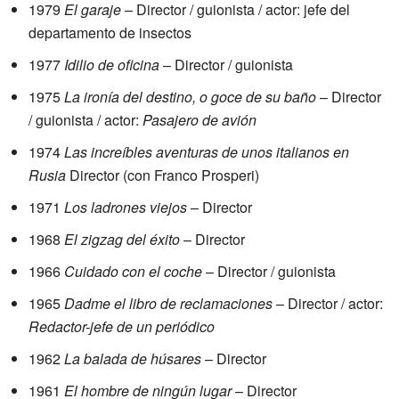
1979
El garaje
– Director / guionista / actor: jefe del
departamento de insectos
1977
Idilio de oficina
– Director / guionista
1975
La ironía del destino, o goce de su baño
– Director
/ guionista / actor:
Pasajero de avión
1974
Las increíbles aventuras de unos italianos en
Rusia
Director (con Franco Prosperi)
1971
Los ladrones viejos
– Director
1968
El zigzag del éxito
– Director
1966
Cuidado con el coche
– Director / guionista
1965
Dadme el libro de reclamaciones
– Director / actor:
Redactor-jefe de un periódico
1962
La balada de húsares
– Director
1961
El hombre de ningún lugar
– Director