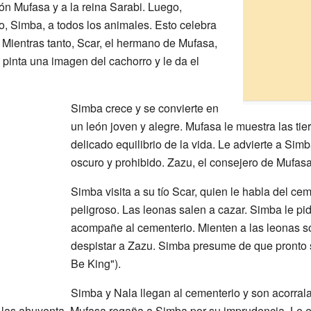
león Mufasa y a la reina Sarabi. Luego,
, Simba, a todos los animales. Esto celebra
l). Mientras tanto, Scar, el hermano de Mufasa,
i pinta una imagen del cachorro y le da el
Simba crece y se convierte en
un león joven y alegre. Mufasa le muestra las tierr
delicado equilibrio de la vida. Le advierte a Sim
oscuro y prohibido. Zazu, el consejero de Mufasa,
Simba visita a su tío Scar, quien le habla del cem
peligroso. Las leonas salen a cazar. Simba le pi
acompañe al cementerio. Mienten a las leonas so
despistar a Zazu. Simba presume de que pronto se
Be King").
Simba y Nala llegan al cementerio y son acorrala
las ahuyenta. Mufasa regaña a Simba por su imprudencia. Le exp