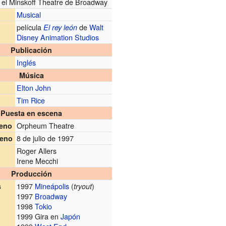
el Minskoff Theatre de Broadway
Musical
película
de
Walt
El rey león
Disney Animation Studios
Publicación
Inglés
Música
Elton John
Tim Rice
Puesta en escena
Orpheum Theatre
reno
8 de julio de 1997
reno
Roger Allers
Irene Mecchi
Producción
1997
Mineápolis
(
)
s
tryout
1997
Broadway
1998
Tokio
1999 Gira en
Japón