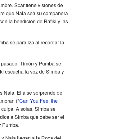
ambre. Scar tiene visiones de
iere que Nala sea su compañera
on la bendición de Rafiki y las
ba se paraliza al recordar la
el pasado. Timón y Pumba se
fiki escucha la voz de Simba y
s Nala. Ella se sorprende de
amoran ("
Can You Feel the
a culpa. A solas, Simba se
e dice a Simba que debe ser el
 y Pumba.
 y Nala llegan a la Roca del