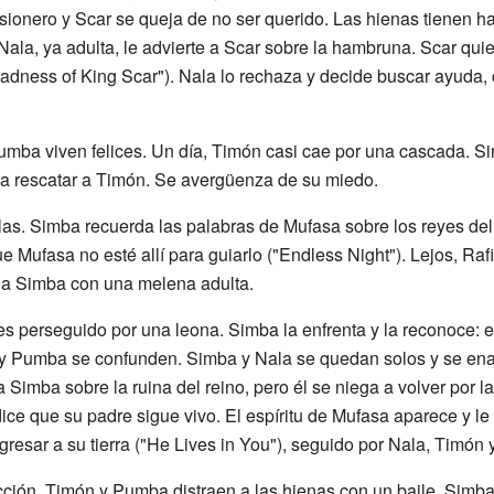
sionero y Scar se queja de no ser querido. Las hienas tienen h
Nala, ya adulta, le advierte a Scar sobre la hambruna. Scar qu
dness of King Scar"). Nala lo rechaza y decide buscar ayuda, c
umba viven felices. Un día, Timón casi cae por una cascada. Sim
ra rescatar a Timón. Se avergüenza de su miedo.
las. Simba recuerda las palabras de Mufasa sobre los reyes d
e Mufasa no esté allí para guiarlo ("Endless Night"). Lejos, Ra
 a Simba con una melena adulta.
es perseguido por una leona. Simba la enfrenta y la reconoce: e
 y Pumba se confunden. Simba y Nala se quedan solos y se en
 a Simba sobre la ruina del reino, pero él se niega a volver por l
dice que su padre sigue vivo. El espíritu de Mufasa aparece y l
gresar a su tierra ("He Lives in You"), seguido por Nala, Timón
cción. Timón y Pumba distraen a las hienas con un baile. Simba