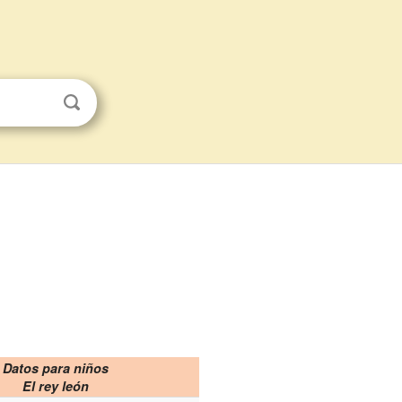
Datos para niños
El rey león