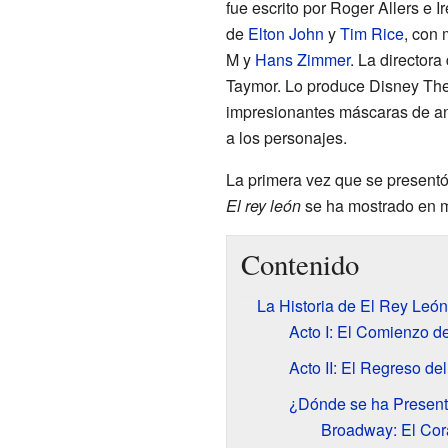
fue escrito por Roger Allers e 
de
Elton John
y
Tim Rice
, con 
M y
Hans Zimmer
. La directora
Taymor. Lo produce Disney Thea
impresionantes máscaras de an
a los personajes.
La primera vez que se present
El rey león
se ha mostrado en m
Contenido
La Historia de El Rey León
Acto I: El Comienzo d
Acto II: El Regreso de
¿Dónde se ha Presen
Broadway: El Cor