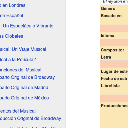
en 
El rey león
o en Londres
Género
 en Español
Basado en
: Un Espectáculo Vibrante
es Globales
Idioma
ical: Un Viaje Musical
Compositor
Letra
al a la Película?
anciones del Musical
Lugar de est
parto Original de Broadway
Fecha de est
Libretista
arto Original de Madrid
arto Original de México
Produccione
entos del Musical
oducción Original de Broadway