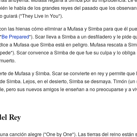
bién le habla de los grandes reyes del pasado que los observan
 guiará ("They Live in You").
con las hienas cómo eliminar a Mufasa y Simba para que él pu
"
Be Prepared
"). Scar lleva a Simba a un desfiladero y le pide
dice a Mufasa que Simba está en peligro. Mufasa rescata a Sim
pede"). Scar convence a Simba de que fue su culpa y lo obliga 
muerto.
uerte de Mufasa y Simba. Scar se convierte en rey y permite que l
jo de Simba. Lejos, en el desierto, Simba se desmaya. Timón (un 
le, pero sus nuevos amigos le enseñan a no preocuparse y a vi
del Rey
na canción alegre ("One by One"). Las tierras del reino están s