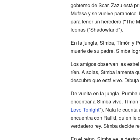
gobierno de Scar. Zazu está pri
Mufasa y se vuelve paranoico. 
para tener un heredero ("The Ma
leonas ("Shadowland").
En la jungla, Simba, Timón y P
muerte de su padre. Simba log
Los amigos observan las estrel
ríen. A solas, Simba lamenta qu
descubre que está vivo. Dibuja
De vuelta en la jungla, Pumba 
encontrar a Simba vivo. Timón
Love Tonight
"). Nala le cuenta
encuentra con Rafiki, quien le 
verdadero rey. Simba decide re
En el reino, Simba ve la destru