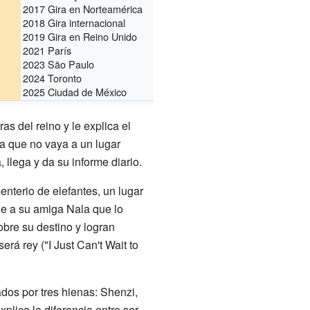
2017 Gira en Norteamérica
2018 Gira internacional
2019 Gira en Reino Unido
2021 París
2023 São Paulo
2024 Toronto
2025 Ciudad de México
as del reino y le explica el
ba que no vaya a un lugar
 llega y da su informe diario.
enterio de elefantes, un lugar
de a su amiga Nala que lo
bre su destino y logran
rá rey ("I Just Can't Wait to
dos por tres hienas: Shenzi,
lica la diferencia entre ser