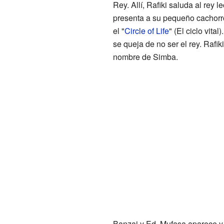
Rey. Allí, Rafiki saluda al rey 
presenta a su pequeño cachorro
el "
Circle of Life
" (El ciclo vita
se queja de no ser el rey. Rafik
nombre de Simba.
Banzai y Ed. Mufasa aparece y 