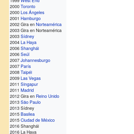
1999
West End
2000
Toronto
2000
Los Ángeles
2001
Hamburgo
2002 Gira en
Norteamérica
2003 Gira en Norteamérica
2003
Sídney
2004
La Haya
2006
Shanghái
2006
Seúl
2007
Johannesburgo
2007
París
2008
Taipéi
2009
Las Vegas
2011
Singapur
2011
Madrid
2012 Gira en
Reino Unido
2013
São Paulo
2013 Sídney
2015
Basilea
2015
Ciudad de México
2016 Shanghái
2016 La Haya