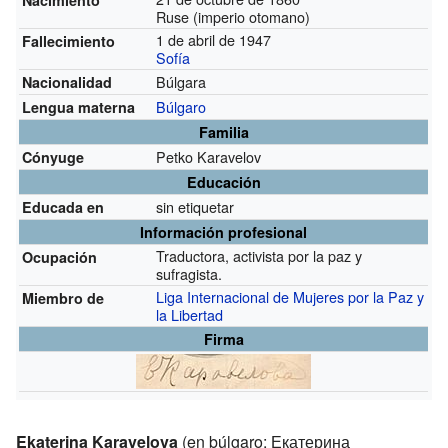
Ruse (imperio otomano)
1 de abril de 1947
Fallecimiento
Sofía
Búlgara
Nacionalidad
Búlgaro
Lengua materna
Familia
Petko Karavelov
Cónyuge
Educación
sin etiquetar
Educada en
Información profesional
Traductora, activista por la paz y
Ocupación
sufragista.
Liga Internacional de Mujeres por la Paz y
Miembro de
la Libertad
Firma
Ekaterina Karavelova
(en búlgaro: Екатерина