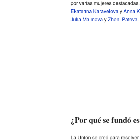
por varias mujeres destacadas.
Ekaterina Karavelova
y
Anna K
Julia Malinova
y
Zheni Pateva
.
¿Por qué se fundó e
La Unión se creó para resolve