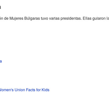
n
nión de Mujeres Búlgaras tuvo varias presidentas. Ellas guiaron l
va
omen's Union Facts for Kids