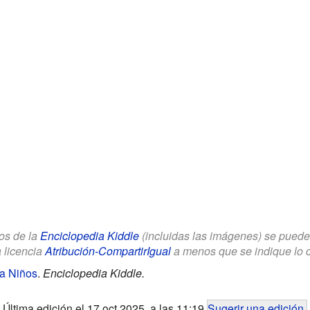
los de la
Enciclopedia Kiddle
(incluidas las imágenes) se puede u
a licencia
Atribución-CompartirIgual
a menos que se indique lo con
a Niños
.
Enciclopedia Kiddle.
Última edición el 17 oct 2025, a las 11:19
Sugerir una edición
.