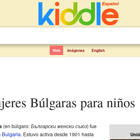
Web
Imágenes
English
jeres Búlgaras para niños
s
(en búlgaro:
Български женски съюз
) fue
n
Bulgaria
. Estuvo activa desde 1901 hasta
Unió