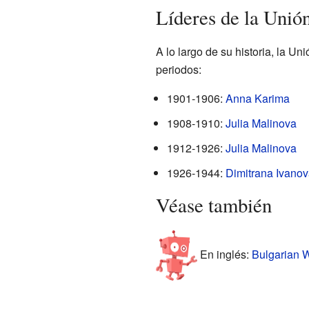
Líderes de la Unió
A lo largo de su historia, la U
periodos:
1901-1906:
Anna Karima
1908-1910:
Julia Malinova
1912-1926:
Julia Malinova
1926-1944:
Dimitrana Ivano
Véase también
En inglés:
Bulgarian W