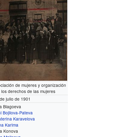
ciación de mujeres y organización
 los derechos de las mujeres
de julio de 1901
a Blagoeva
i Bojilova-Pateva
terina Karavelova
na Karima
na Konova