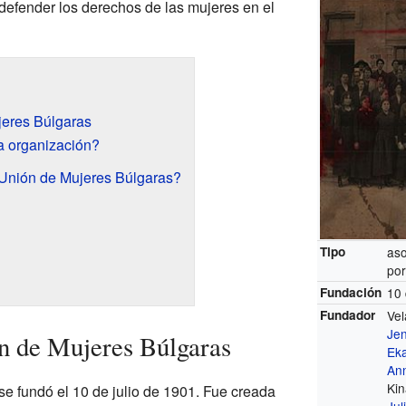
 defender los derechos de las mujeres en el
jeres Búlgaras
a organización?
Unión de Mujeres Búlgaras?
Tipo
aso
por
Fundación
10 
Fundador
Vel
Jen
ón de Mujeres Búlgaras
Eka
An
Ki
e fundó el 10 de julio de 1901. Fue creada