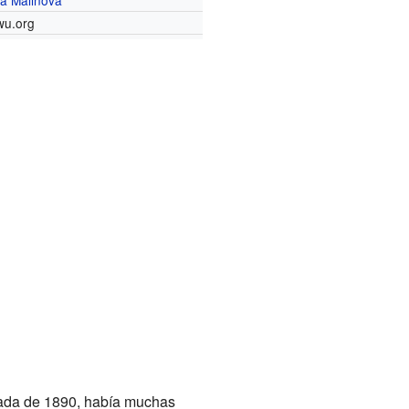
ia Malinova
wu.org
cada de 1890, había muchas