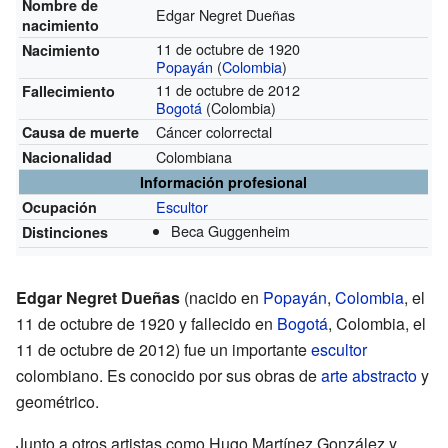
Nombre de
Edgar Negret Dueñas
nacimiento
11 de octubre de 1920
Nacimiento
Popayán
(
Colombia
)
11 de octubre de 2012
Fallecimiento
Bogotá
(Colombia)
Cáncer colorrectal
Causa de muerte
Colombiana
Nacionalidad
Información profesional
Escultor
Ocupación
Beca Guggenheim
Distinciones
Edgar Negret Dueñas
(nacido en
Popayán
,
Colombia
, el
11 de octubre de 1920 y fallecido en
Bogotá
, Colombia, el
11 de octubre de 2012) fue un importante
escultor
colombiano. Es conocido por sus obras de
arte abstracto
y
geométrico.
Junto a otros artistas como Hugo Martínez González y