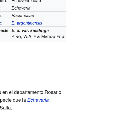
lia:
Echeverioideae
o
:
Echeveria
n:
Racemosae
e
:
E. argentinensis
ecie:
E. a. var. kieslingii
Pino, W.Ale & Marquiegui
do en el departamento Rosario
specie que la
Echeveria
Salta.