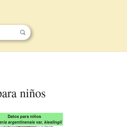
 para niños
Datos para niños
ria argentinensis
var.
kieslingii