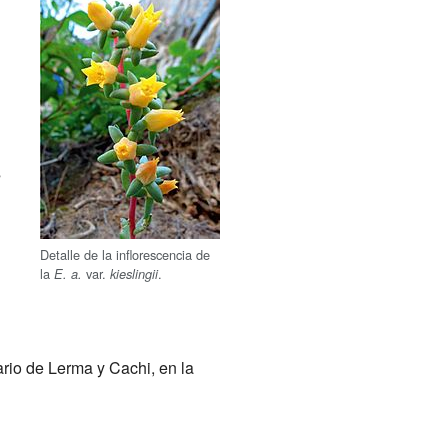
s
Detalle de la inflorescencia de
la
var.
.
E. a.
kieslingii
rio de Lerma y Cachi, en la