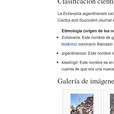
Clasificación cient
La
Echeveria argentinensis
var
Cactus and Succulent Journal
e
Etimología (origen de los 
Echeveria
: Este nombre de 
botánico
mexicano Atanasio 
argentinensis
: Este nombre i
kieslingii
: Este nombre es en 
cuenta de que era una nueva
Galería de imágen