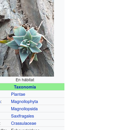
En hábitat
Taxonomía
Plantae
n
:
Magnoliophyta
Magnoliopsida
Saxifragales
:
Crassulaceae