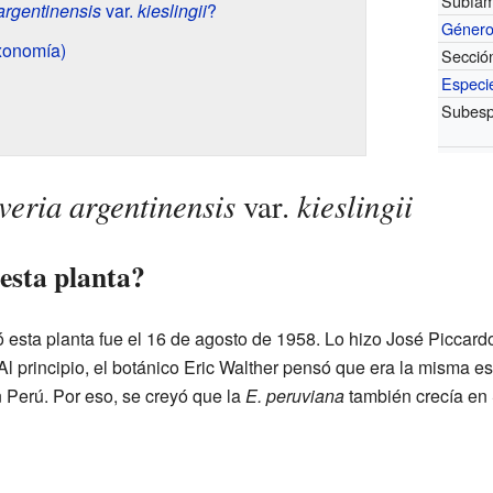
Subfami
argentinensis
var.
kieslingii
?
Géner
axonomía)
Secció
Especi
Subesp
eria argentinensis
kieslingii
var.
esta planta?
ó esta planta fue el 16 de agosto de 1958. Lo hizo José Piccar
Al principio, el botánico Eric Walther pensó que era la misma e
 Perú. Por eso, se creyó que la
E. peruviana
también crecía en 