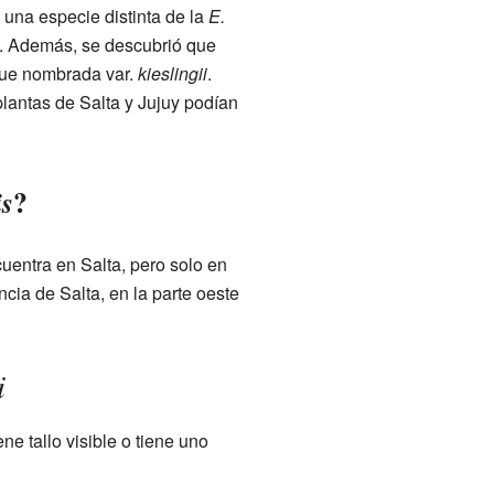
 una especie distinta de la
E.
. Además, se descubrió que
 fue nombrada var.
kieslingii
.
lantas de Salta y Jujuy podían
?
is
uentra en Salta, pero solo en
cia de Salta, en la parte oeste
i
iene tallo visible o tiene uno