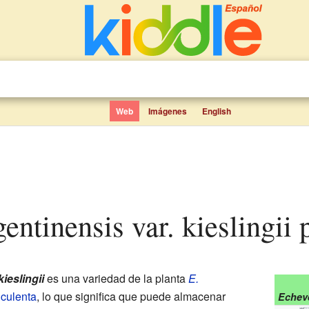
Web
Imágenes
English
gentinensis var. kieslingii
kieslingii
es una variedad de la planta
E.
culenta
, lo que significa que puede almacenar
Echeve