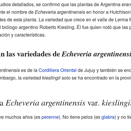
dios detallados, se confirmó que las plantas de Argentina eran
ente el nombre de
Echeveria argentinensis
en honor a Hutchison
tes de esta planta. La variedad que crece en el valle de Lerma
biólogo argentino Roberto Kiesling. Él fue quien notó que las p
ción y características.
n las variedades de
Echeveria argentinens
entinensis
es de la
Cordillera Oriental
de Jujuy y también se enc
embargo, la variedad
kieslingii
solo se ha encontrado en la provin
Echeveria argentinensis
kieslingi
la
var.
ve muchos años (es
perenne
). No tiene pelos (es
glabra
) y no t