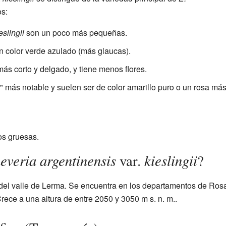
s:
eslingii
son un poco más pequeñas.
n color verde azulado (más glaucas).
 más corto y delgado, y tiene menos flores.
a" más notable y suelen ser de color amarillo puro o un rosa má
os gruesas.
everia argentinensis
kieslingii
var.
?
del valle de Lerma. Se encuentra en los departamentos de Rosa
Crece a una altura de entre 2050 y 3050 m s. n. m..