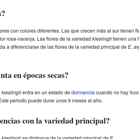
s?
lores con colores diferentes. Las que crecen más al sur tienen f
lor rosa-naranja. Las flores de la variedad
kieslingii
tienen una 
da a diferenciarse de las flores de la variedad principal de
E. ar
nta en épocas secas?
.
kieslingii
entra en un estado de
dormancia
cuando no hay lluvia
Este periodo puede durar unos 9 meses al año.
rencias con la variedad principal?
.
kieslingii
se distingue de la variedad principal de
E.