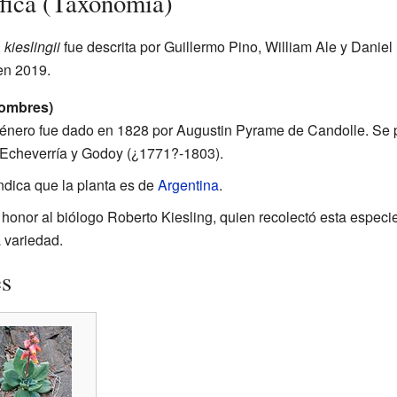
ífica (Taxonomía)
.
kieslingii
fue descrita por Guillermo Pino, William Ale y Daniel 
n 2019.
nombres)
género fue dado en 1828 por Augustin Pyrame de Candolle. Se 
Echeverría y Godoy (¿1771?-1803).
ndica que la planta es de
Argentina
.
honor al biólogo Roberto Kiesling, quien recolectó esta especie
 variedad.
es