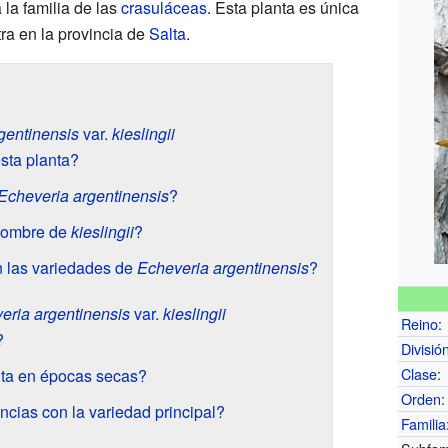
la familia de las
crasuláceas
. Esta planta es única
tra en la provincia de
Salta
.
gentinensis
var.
kieslingii
sta planta?
Echeveria argentinensis
?
 nombre de
kieslingii
?
 las variedades de
Echeveria argentinensis
?
eria argentinensis
var.
kieslingii
Reino
:
?
Divisió
Clase
:
nta en épocas secas?
Orden
:
ncias con la variedad principal?
Familia