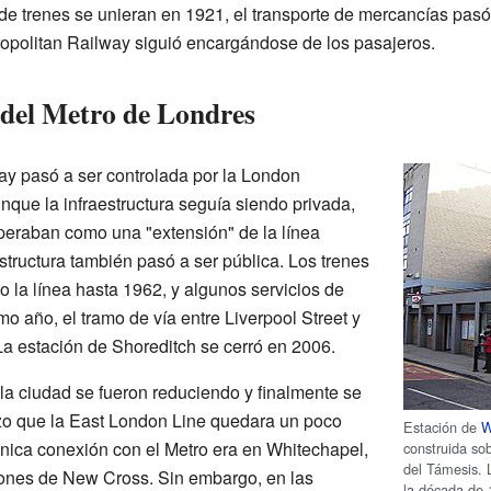
e trenes se unieran en 1921, el transporte de mercancías pasó
opolitan Railway siguió encargándose de los pasajeros.
 del Metro de Londres
y pasó a ser controlada por la London
que la infraestructura seguía siendo privada,
operaban como una "extensión" de la línea
estructura también pasó a ser pública. Los trenes
 la línea hasta 1962, y algunos servicios de
 año, el tramo de vía entre Liverpool Street y
a estación de Shoreditch se cerró en 2006.
 la ciudad se fueron reduciendo y finalmente se
zo que la East London Line quedara un poco
Estación de
W
 única conexión con el Metro era en Whitechapel,
construida sob
del Támesis. L
ciones de New Cross. Sin embargo, en las
la década de 