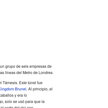
 un grupo de seis empresas de
ras líneas del Metro de Londres.
el Támesis. Este túnel fue
Kingdom Brunel
. Al principio, el
aballos y era lo
o, solo se usó para que la
al norte del río) con