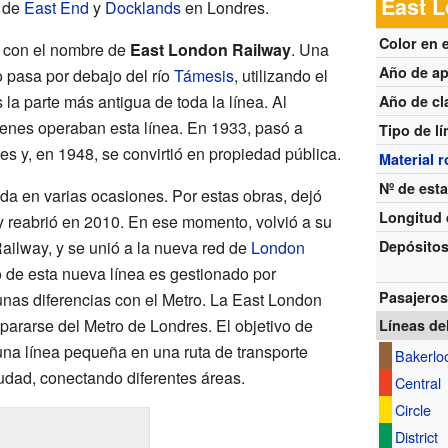
East L
s de
East End
y
Docklands
en Londres.
Color en 
9 con el nombre de
East London Railway
. Una
Año de ap
o pasa por debajo del río
Támesis
, utilizando el
 la parte más antigua de toda la línea. Al
Año de cl
trenes operaban esta línea. En 1933, pasó a
Tipo de lí
es y, en 1948, se convirtió en propiedad pública.
Material 
Nº de est
da en varias ocasiones. Por estas obras, dejó
Longitud d
 y reabrió en 2010. En ese momento, volvió a su
ailway, y se unió a la nueva red de
London
Depósito
o de esta nueva línea es gestionado por
Pasajero
gunas diferencias con el Metro. La East London
pararse del Metro de Londres. El objetivo de
Líneas de
una línea pequeña en una ruta de transporte
Bakerlo
udad, conectando diferentes áreas.
Central
Circle
District