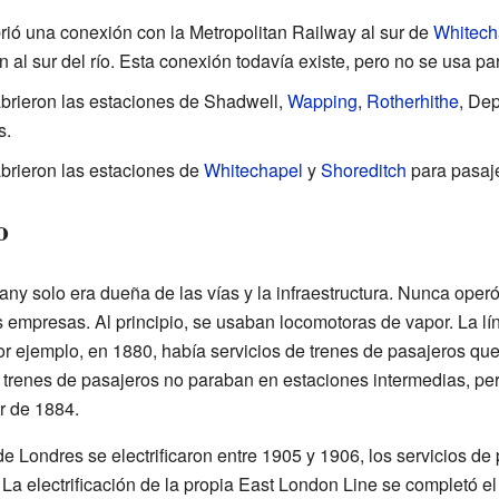
rió una conexión con la Metropolitan Railway al sur de
Whitech
n al sur del río. Esta conexión todavía existe, pero no se usa pa
abrieron las estaciones de Shadwell,
Wapping
,
Rotherhithe
, De
s.
brieron las estaciones de
Whitechapel
y
Shoreditch
para pasaj
o
 solo era dueña de las vías y la infraestructura. Nunca operó 
as empresas. Al principio, se usaban locomotoras de vapor. La lí
 ejemplo, en 1880, había servicios de trenes de pasajeros que
os trenes de pasajeros no paraban en estaciones intermedias, p
r de 1884.
e Londres se electrificaron entre 1905 y 1906, los servicios de 
La electrificación de la propia East London Line se completó e