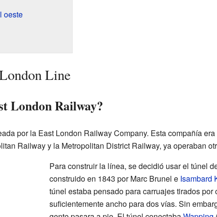
l oeste
t London Line
ast London Railway?
eada por la East London Railway Company. Esta compañía era
olitan Railway y la Metropolitan District Railway, ya operaban ot
Para construir la línea, se decidió usar el túnel d
construido en 1843 por Marc Brunel e
Isambard 
túnel estaba pensado para carruajes tirados por c
suficientemente ancho para dos vías. Sin embarg
gente pasara a pie. El túnel conectaba
Wapping
(