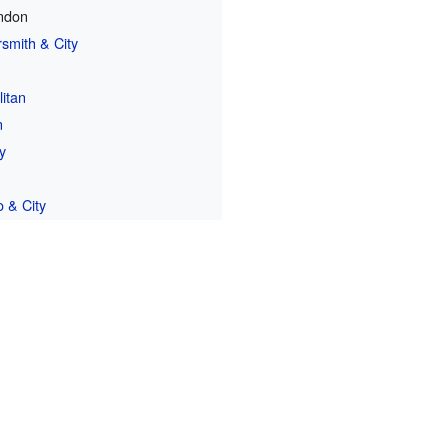
ndon
mith & City
itan
n
ly
 & City