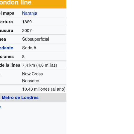
ondon line
Naranja
el mapa
1869
ertura
2007
ausura
Subsuperficial
nea
Serie A
rodante
8
aciones
7,4 km (4,6 millas)
e la línea
New Cross
s
Neasden
10,43 millones
(al año)
s
l
Metro de Londres
o