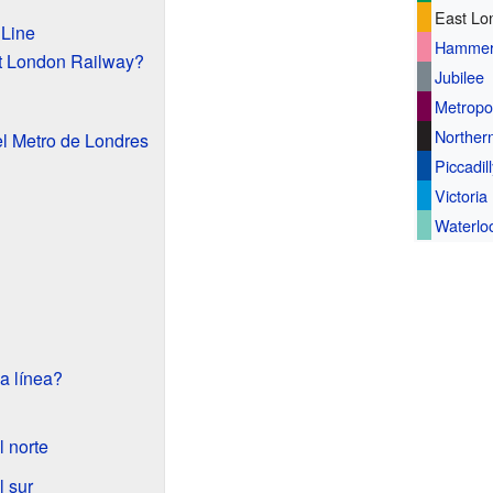
East Lo
 Line
Hammers
t London Railway?
Jubilee
Metropol
Norther
el Metro de Londres
Piccadil
Victoria
Waterloo
a línea?
l norte
l sur