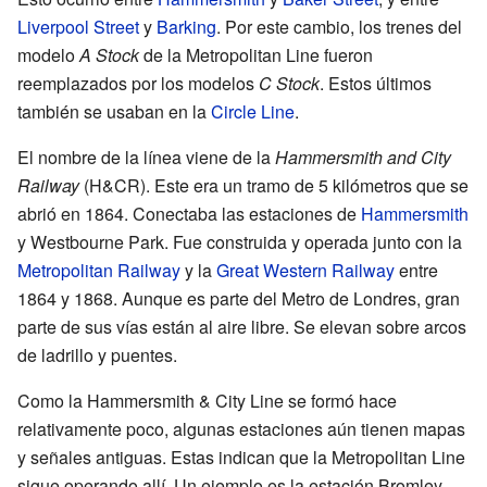
Liverpool Street
y
Barking
. Por este cambio, los trenes del
modelo
A Stock
de la Metropolitan Line fueron
reemplazados por los modelos
C Stock
. Estos últimos
también se usaban en la
Circle Line
.
El nombre de la línea viene de la
Hammersmith and City
Railway
(H&CR). Este era un tramo de 5 kilómetros que se
abrió en 1864. Conectaba las estaciones de
Hammersmith
y Westbourne Park. Fue construida y operada junto con la
Metropolitan Railway
y la
Great Western Railway
entre
1864 y 1868. Aunque es parte del Metro de Londres, gran
parte de sus vías están al aire libre. Se elevan sobre arcos
de ladrillo y puentes.
Como la Hammersmith & City Line se formó hace
relativamente poco, algunas estaciones aún tienen mapas
y señales antiguas. Estas indican que la Metropolitan Line
sigue operando allí. Un ejemplo es la estación Bromley-