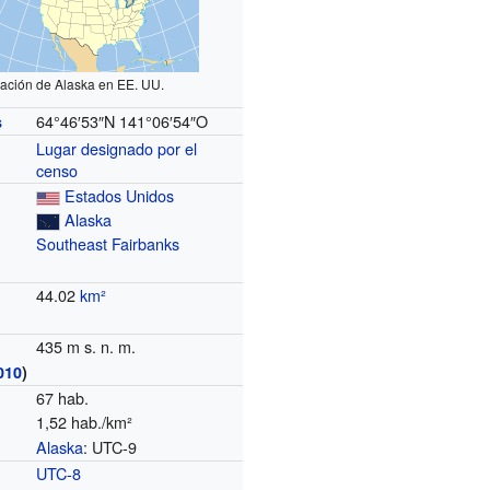
ación de Alaska en EE. UU.
64°46′53″N
141°06′54″O
s
Lugar designado por el
censo
Estados Unidos
Alaska
Southeast Fairbanks
44.02
km²
435 m s. n. m.
010
)
67 hab.
1,52 hab./km²
Alaska
: UTC-9
o
UTC-8