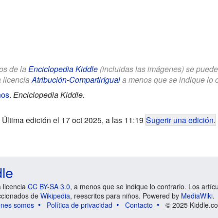
los de la
Enciclopedia Kiddle
(incluidas las imágenes) se puede u
a licencia
Atribución-CompartirIgual
a menos que se indique lo con
ños
.
Enciclopedia Kiddle.
Última edición el 17 oct 2025, a las 11:19
Sugerir una edición
.
dle
a licencia
CC BY-SA 3.0
, a menos que se indique lo contrario. Los artíc
ccionados de
Wikipedia
, reescritos para niños. Powered by
MediaWiki
.
énes somos
Política de privacidad
Contacto
© 2025 Kiddle.co