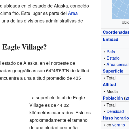
d ubicada en el estado de Alaska, conocido
clima frío. Este lugar es parte del
Área
, una de las divisiones administrativas de
Ubic
Coordenada
Entidad
 Eagle Village?
•
País
•
Estado
l estado de Alaska, en el noroeste de
•
Área censal
nadas geográficas son 64°46′53″N de latitud
Superficie
encuentra a una altitud promedio de 435
• Total
Altitud
• Media
La superficie total de Eagle
Población
(
2
Village es de 44.02
• Total
•
Densidad
kilómetros cuadrados. Esto es
Huso horari
aproximadamente el tamaño
• en
verano
de una ciudad pequeña.