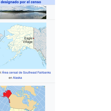
 designado por el censo
Eagle
Village
el
Área censal de Southeast Fairbanks
en
Alaska