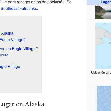
ine para recoger datos de población. Se
Lugar
 Southeast Fairbanks
.
n Alaska
Eagle Village?
ven en Eagle Village?
sidad
gle Village
Ubicación en 
Lugar en Alaska