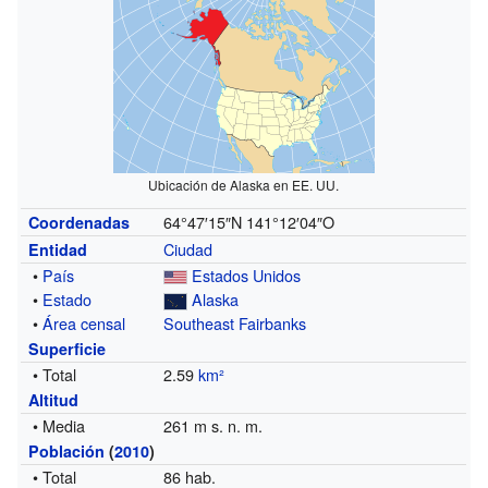
Ubicación de Alaska en EE. UU.
64°47′15″N
141°12′04″O
Coordenadas
Ciudad
Entidad
•
País
Estados Unidos
•
Estado
Alaska
•
Área censal
Southeast Fairbanks
Superficie
• Total
2.59
km²
Altitud
• Media
261 m s. n. m.
Población
(
2010
)
• Total
86 hab.