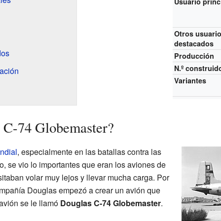
Usuario princ
Otros usuari
destacados
dos
Producción
N.º construid
ación
Variantes
l C-74 Globemaster?
ndial
, especialmente en las batallas contra las
o, se vio lo importantes que eran los aviones de
itaban volar muy lejos y llevar mucha carga. Por
compañía Douglas empezó a crear un avión que
avión se le llamó
Douglas C-74 Globemaster
.