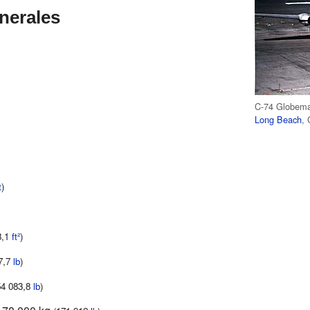
enerales
C-74 Globema
Long Beach
, 
t
)
8,1
ft²
)
7,7
lb
)
54 083,8
lb
)