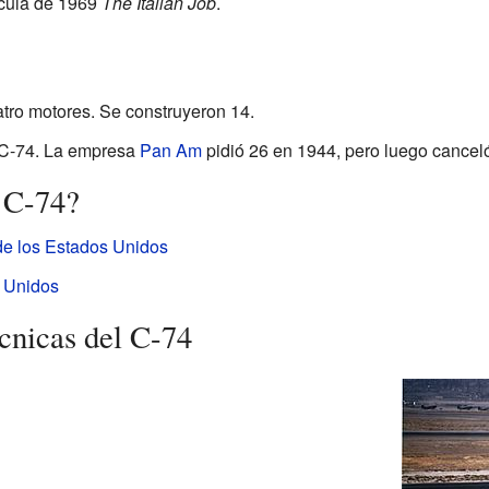
ícula de 1969
The Italian Job
.
atro motores. Se construyeron 14.
l C-74. La empresa
Pan Am
pidió 26 en 1944, pero luego canceló
 C-74?
de los Estados Unidos
s Unidos
écnicas del C-74