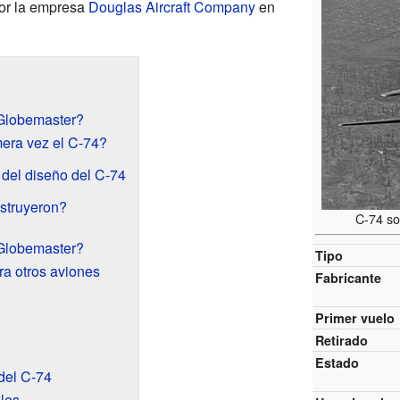
or la empresa
Douglas Aircraft Company
en
Globemaster?
era vez el C-74?
 del diseño del C-74
struyeron?
C-74 s
 Globemaster?
Tipo
a otros aviones
Fabricante
Primer vuelo
Retirado
Estado
del C-74
les