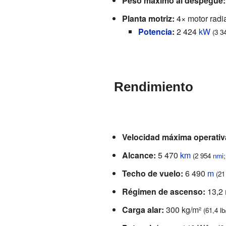
Peso máximo al despegue:
Planta motriz:
4× motor radia
Potencia
:
2 424
kW
(3 3
Rendimiento
Velocidad máxima operativ
Alcance:
5 470
km
(2 954
nmi
Techo de vuelo:
6 490
m
(21
Régimen de ascenso:
13,2
Carga alar:
300 kg/m²
(61,4 lb/