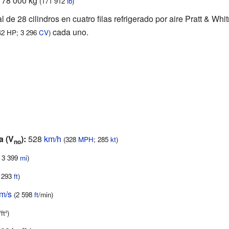
78 000 kg
(171 912
lb
)
l de 28 cilindros en cuatro filas refrigerado por aire Pratt & W
cada uno.
42 HP; 3 296
CV
)
a (V
):
528
km/h
(328
MPH
; 285
kt
)
no
; 3 399
mi
)
 293
ft
)
m/s
(2 598
ft
/min)
ft²)