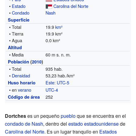
•
Estado
Carolina del Norte
•
Condado
Nash
Superficie
• Total
19.9
km²
• Tierra
19.9 km²
• Agua
0.0 km²
Altitud
• Media
60 m s. n. m.
Población
(
2010
)
• Total
935 hab.
•
Densidad
53,23 hab./km²
Este
:
UTC-5
Huso horario
• en
verano
UTC-4
252
Código de área
Dortches
es un pequeño
pueblo
que se encuentra en el
condado de Nash
, dentro del
estado estadounidense
de
Carolina del Norte
. Es un lugar tranquilo en
Estados