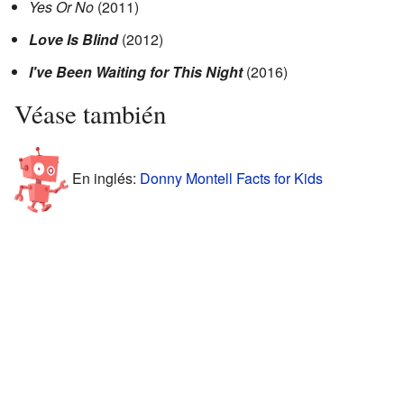
Yes Or No
(2011)
Love Is Blind
(2012)
I've Been Waiting for This Night
(2016)
Véase también
En inglés:
Donny Montell Facts for Kids