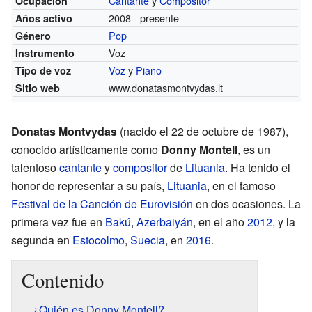
Cantante
y
Compositor
Ocupación
2008 - presente
Años activo
Pop
Género
Voz
Instrumento
Voz
y
Piano
Tipo de voz
www.donatasmontvydas.lt
Sitio web
Donatas Montvydas
(nacido el 22 de octubre de 1987),
conocido artísticamente como
Donny Montell
, es un
talentoso
cantante
y
compositor
de
Lituania
. Ha tenido el
honor de representar a su país,
Lituania
, en el famoso
Festival de la Canción de Eurovisión
en dos ocasiones. La
primera vez fue en
Bakú
,
Azerbaiyán
, en el año
2012
, y la
segunda en
Estocolmo
,
Suecia
, en
2016
.
Contenido
¿Quién es Donny Montell?