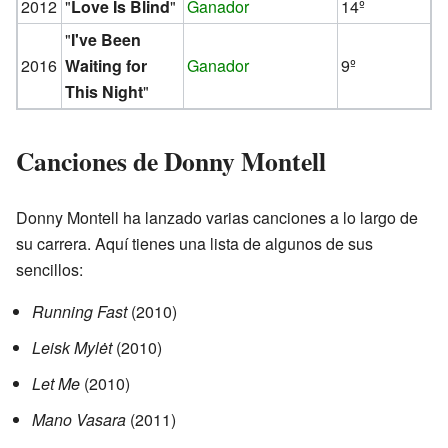
2012
"
Love Is Blind
"
Ganador
14º
"
I've Been
2016
Waiting for
Ganador
9º
This Night
"
Canciones de Donny Montell
Donny Montell ha lanzado varias canciones a lo largo de
su carrera. Aquí tienes una lista de algunos de sus
sencillos:
Running Fast
(2010)
Leisk Mylėt
(2010)
Let Me
(2010)
Mano Vasara
(2011)