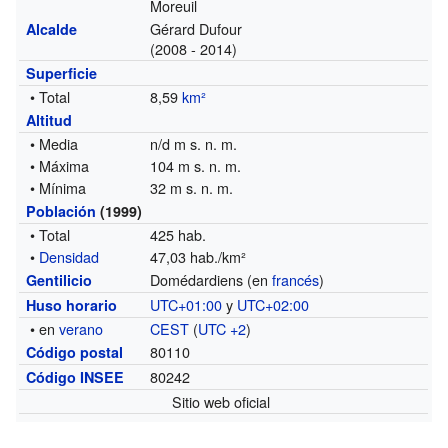
Moreuil
Gérard Dufour
Alcalde
(2008 - 2014)
Superficie
• Total
8,59
km²
Altitud
• Media
n/d m s. n. m.
• Máxima
104 m s. n. m.
• Mínima
32 m s. n. m.
Población
(1999)
• Total
425 hab.
•
Densidad
47,03 hab./km²
Domédardiens (en
francés
)
Gentilicio
UTC+01:00
y
UTC+02:00
Huso horario
• en
verano
CEST
(
UTC +2
)
80110
Código postal
80242
Código INSEE
Sitio web oficial