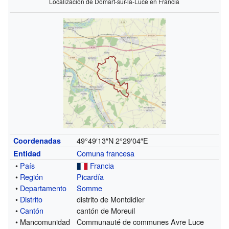
Localización de Domart-sur-la-Luce en Francia
49°49′13″N
2°29′04″E
Coordenadas
Comuna francesa
Entidad
•
País
Francia
•
Región
Picardía
•
Departamento
Somme
•
Distrito
distrito de Montdidier
•
Cantón
cantón de Moreuil
• Mancomunidad
Communauté de communes Avre Luce