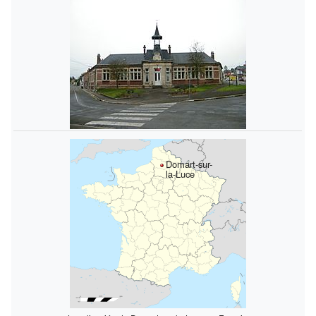
Domart-sur-
la-Luce