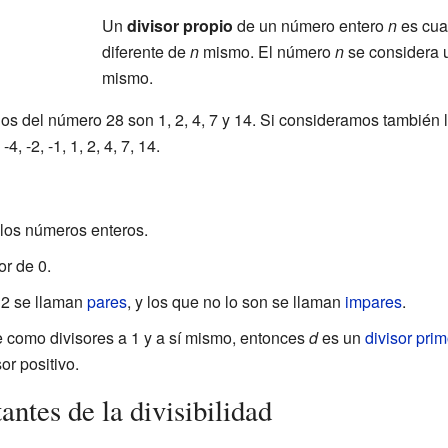
Un
divisor propio
de un número entero
n
es cua
diferente de
n
mismo. El número
n
se considera u
mismo.
ios del número 28 son 1, 2, 4, 7 y 14. Si consideramos también 
4, -2, -1, 1, 2, 4, 7, 14.
 los números enteros.
r de 0.
 2 se llaman
pares
, y los que no lo son se llaman
impares
.
e como divisores a 1 y a sí mismo, entonces
d
es un
divisor pri
or positivo.
ntes de la divisibilidad