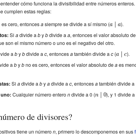
ntender cómo funciona la divisibilidad entre números enteros.
se cumplen estas reglas:
 es cero, entonces
a
siempre se divide a sí mismo (
).
tos:
Si
a
divide a
b
y
b
divide a
a
, entonces el valor absoluto d
 que son el mismo número o uno es el negativo del otro.
vide a
b
y
b
divide a
c
, entonces
a
también divide a
c
(
).
vide a
b
y
b
no es cero, entonces el valor absoluto de
a
es menor
stas:
Si
a
divide a
b
y
a
divide a
c
, entonces
a
también divide a 
 uno:
Cualquier número entero
n
divide a 0 (
), y 1 divide
número de divisores?
ositivos tiene un número
n
, primero lo descomponemos en sus