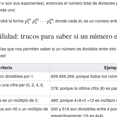
y
son sus exponentes), entonces el número total de divisores 
más uno:
ndrá la forma
, donde cada
es un número entr
ilidad: trucos para saber si un número e
illas que nos permiten saber si un número es divisible entre otr
les!
riterio
Ejemp
n divisibles por 1.
659.956.369, porque todos los númer
na cifra par (0, 2, 4, 6,
378: porque la última cifra (8) es par
 es un múltiplo de 3.
480: porque 4+8+0 =12 es múltiplo 
os son 00 o un múltiplo de
300 y 516 son divisibles entre 4 po
respectivamente (16 es 4x4).