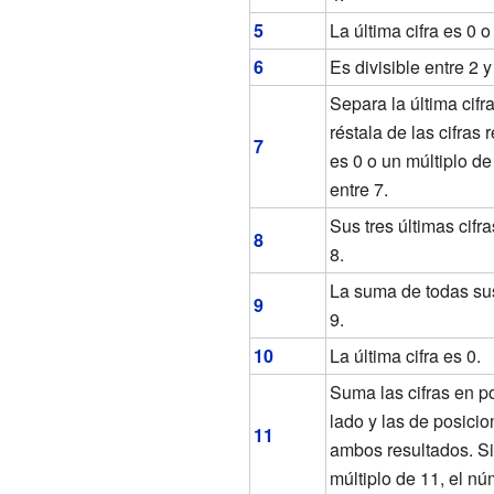
5
La última cifra es 0 o
6
Es divisible entre 2 y
Separa la última cifra
réstala de las cifras 
7
es 0 o un múltiplo de
entre 7.
Sus tres últimas cifr
8
8.
La suma de todas sus
9
9.
10
La última cifra es 0.
Suma las cifras en p
lado y las de posicio
11
ambos resultados. Si 
múltiplo de 11, el nú