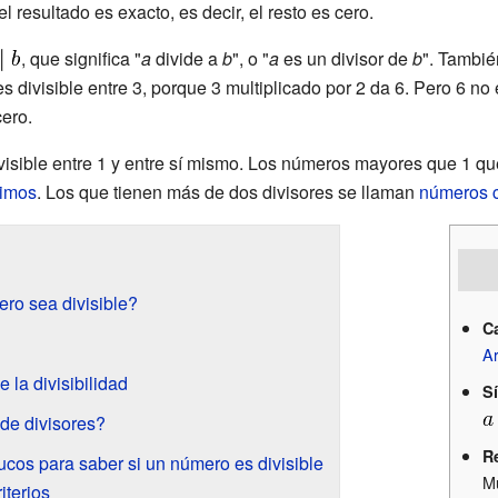
 el resultado es exacto, es decir, el resto es cero.
, que significa "
a
divide a
b
", o "
a
es un divisor de
b
". Tambié
es divisible entre 3, porque 3 multiplicado por 2 da 6. Pero 6 no 
cero.
visible entre 1 y entre sí mismo. Los números mayores que 1 qu
rimos
. Los que tienen más de dos divisores se llaman
números 
ro sea divisible?
C
Ar
 la divisibilidad
S
de divisores?
R
trucos para saber si un número es divisible
Mú
iterios