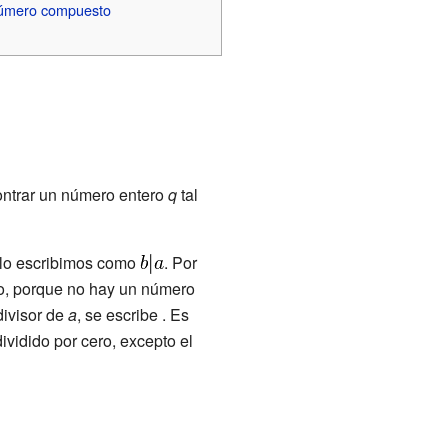
úmero compuesto
ontrar un número entero
q
tal
y lo escribimos como
. Por
to, porque no hay un número
divisor de
a
, se escribe
. Es
vidido por cero, excepto el