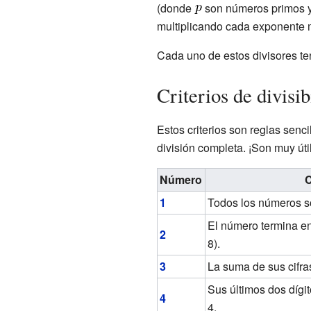
(donde
son números primos 
multiplicando cada exponente 
Cada uno de estos divisores te
Criterios de divisib
Estos criterios son reglas senc
división completa. ¡Son muy úti
Número
C
1
Todos los números so
El número termina en u
2
8).
3
La suma de sus cifras
Sus últimos dos dígit
4
4.