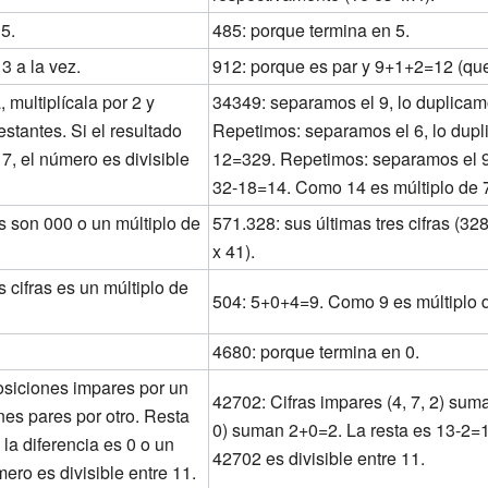
 5.
485: porque termina en 5.
 3 a la vez.
912: porque es par y 9+1+2=12 (que 
, multiplícala por 2 y
34349: separamos el 9, lo duplica
restantes. Si el resultado
Repetimos: separamos el 6, lo dupl
 7, el número es divisible
12=329. Repetimos: separamos el 9
32-18=14. Como 14 es múltiplo de 7,
as son 000 o un múltiplo de
571.328: sus últimas tres cifras (328
x 41).
 cifras es un múltiplo de
504: 5+0+4=9. Como 9 es múltiplo de
4680: porque termina en 0.
osiciones impares por un
42702: Cifras impares (4, 7, 2) sum
nes pares por otro. Resta
0) suman 2+0=2. La resta es 13-2=1
la diferencia es 0 o un
42702 es divisible entre 11.
mero es divisible entre 11.