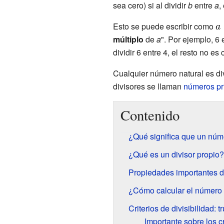
sea cero) si al dividir
b
entre
a
,
Esto se puede escribir como
múltiplo
de
a
". Por ejemplo, 6 
dividir 6 entre 4, el resto no es 
Cualquier número natural es di
divisores se llaman
números p
Contenido
¿Qué significa que un núme
¿Qué es un divisor propio?
Propiedades importantes de
¿Cómo calcular el número 
Criterios de divisibilidad: 
Importante sobre los cr