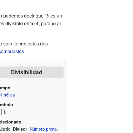
n podemos decir que "
b
es un
es divisible entre 4, porque al
e solo tienen estos dos
compuestos
.
Divisibilidad
ampo
itmética
ímbolo
elacionado
ltiplo,
,
Número primo
,
Divisor