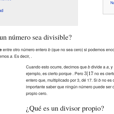
N
ad
 un número sea divisible?
e
entre otro número entero
b
(que no sea cero) si podemos enc
emos
a
. Es decir,
.
Cuando esto ocurre, decimos que
b
divide a
a
, 
ejemplo,
es cierto porque
. Pero
no es cier
entero que, multiplicado por 3, dé 17. Si
b
no es 
importante saber que ningún número puede ser di
propio cero.
¿Qué es un divisor propio?