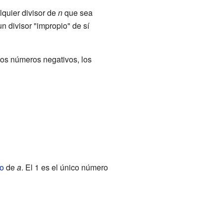
lquier divisor de
n
que sea
n divisor "impropio" de sí
los números negativos, los
mo
de
a
. El 1 es el único número