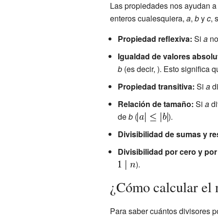
Las propiedades nos ayudan a e
enteros cualesquiera,
a
,
b
y
c
, 
Propiedad reflexiva:
Si
a
no
Igualdad de valores absolu
b
(es decir,
). Esto significa
Propiedad transitiva:
Si
a
di
Relación de tamaño:
Si
a
di
de
b
(
).
Divisibilidad de sumas y re
Divisibilidad por cero y por
).
¿Cómo calcular el 
Para saber cuántos divisores p