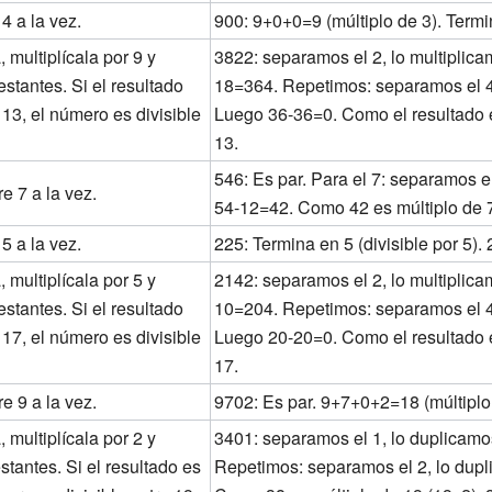
 4 a la vez.
900: 9+0+0=9 (múltiplo de 3). Termin
, multiplícala por 9 y
3822: separamos el 2, lo multiplica
restantes. Si el resultado
18=364. Repetimos: separamos el 4, 
 13, el número es divisible
Luego 36-36=0. Como el resultado es
13.
546: Es par. Para el 7: separamos e
re 7 a la vez.
54-12=42. Como 42 es múltiplo de 7,
 5 a la vez.
225: Termina en 5 (divisible por 5).
, multiplícala por 5 y
2142: separamos el 2, lo multiplica
restantes. Si el resultado
10=204. Repetimos: separamos el 4, 
 17, el número es divisible
Luego 20-20=0. Como el resultado es
17.
re 9 a la vez.
9702: Es par. 9+7+0+2=18 (múltiplo 
, multiplícala por 2 y
3401: separamos el 1, lo duplicam
stantes. Si el resultado es
Repetimos: separamos el 2, lo dup