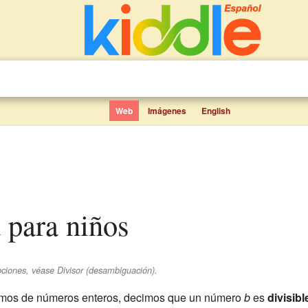
Web
Imágenes
English
d para niños
epciones, véase Divisor (desambiguación).
mos de números enteros, decimos que un número
b
es
divisibl