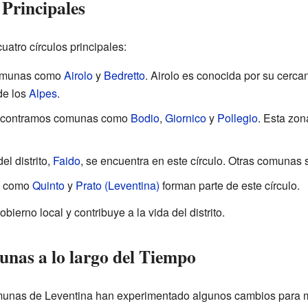
Principales
atro círculos principales:
omunas como
Airolo
y
Bedretto
. Airolo es conocida por su cerca
de los
Alpes
.
ncontramos comunas como
Bodio
,
Giornico
y
Pollegio
. Esta zon
el distrito,
Faido
, se encuentra en este círculo. Otras comunas
 como
Quinto
y
Prato (Leventina)
forman parte de este círculo.
erno local y contribuye a la vida del distrito.
nas a lo largo del Tiempo
 comunas de Leventina han experimentado algunos cambios para m