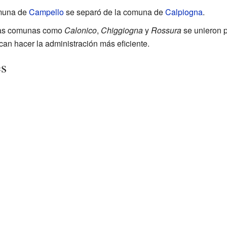
omuna de
Campello
se separó de la comuna de
Calpiogna
.
rias comunas como
Calonico
,
Chiggiogna
y
Rossura
se unieron p
an hacer la administración más eficiente.
es