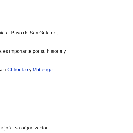
nía al Paso de San Gotardo,
a es importante por su historia y
 son
Chironico
y
Mairengo
.
ejorar su organización: