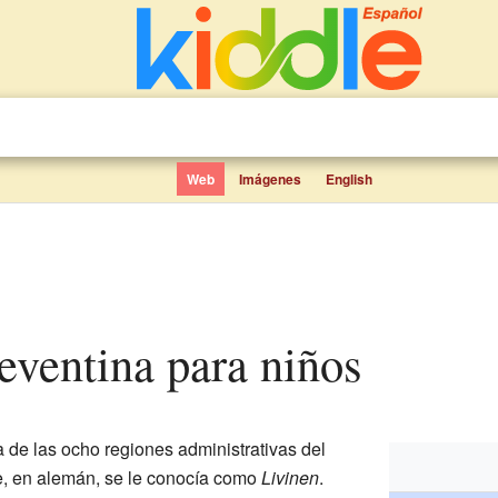
Web
Imágenes
English
 Leventina para niños
 de las ocho regiones administrativas del
e, en alemán, se le conocía como
Livinen
.