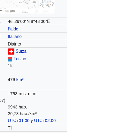
46°29′00″N
8°48′00″E
s
Faido
Italiano
l
Distrito
Suiza
Tesino
18
479
km²
1753 m s. n. m.
07)
9943 hab.
20,73 hab./km²
UTC+01:00
y
UTC+02:00
o
TI