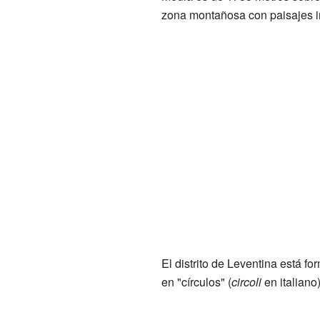
zona montañosa con paisajes i
El distrito de Leventina está
en "círculos" (
circoli
en italiano