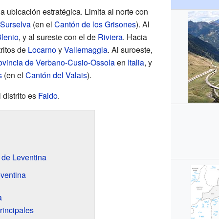
a ubicación estratégica. Limita al norte con
Surselva
(en el
Cantón de los Grisones
). Al
Blenio
, y al sureste con el de
Riviera
. Hacia
tritos de
Locarno
y
Vallemaggia
. Al suroeste,
ovincia de Verbano-Cusio-Ossola
en
Italia
, y
s
(en el
Cantón del Valais
).
 distrito es
Faido
.
 de Leventina
eventina
a
rincipales