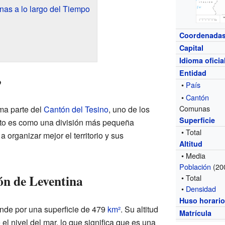
as a lo largo del Tiempo
Coordenada
Capital
Idioma oficia
Entidad
?
•
País
•
Cantón
Comunas
rma parte del
Cantón del Tesino
, uno de los
Superficie
rito es como una división más pequeña
• Total
 organizar mejor el territorio y sus
Altitud
• Media
Población
(20
ón de Leventina
• Total
•
Densidad
Huso horari
iende por una superficie de 479
km²
. Su altitud
Matrícula
l nivel del mar, lo que significa que es una