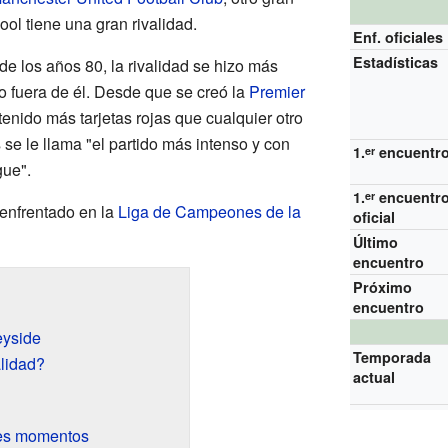
ool tiene una gran rivalidad.
Enf. oficiales
Estadísticas
 los años 80, la rivalidad se hizo más
o fuera de él. Desde que se creó la
Premier
tenido más tarjetas rojas que cualquier otro
 se le llama "el partido más intenso y con
1.
encuentr
er
gue".
1.
encuentr
er
enfrentado en la
Liga de Campeones de la
oficial
Último
encuentro
Próximo
encuentro
eyside
Temporada
lidad?
actual
res momentos