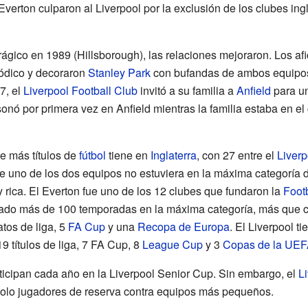
Everton culparon al Liverpool por la exclusión de los clubes in
ágico en 1989 (Hillsborough), las relaciones mejoraron. Los af
iódico y decoraron
Stanley Park
con bufandas de ambos equipos.
7, el
Liverpool Football Club
invitó a su familia a
Anfield
para un
sonó por primera vez en Anfield mientras la familia estaba en e
e más títulos de
fútbol
tiene en
Inglaterra
, con 27 entre el
Liverp
 uno de los dos equipos no estuviera en la máxima categoría d
 rica. El Everton fue uno de los 12 clubes que fundaron la
Foot
do más de 100 temporadas en la máxima categoría, más que cua
os de liga, 5
FA Cup
y una
Recopa de Europa
. El Liverpool 
19 títulos de liga, 7 FA Cup, 8
League Cup
y 3
Copas de la UE
icipan cada año en la Liverpool Senior Cup. Sin embargo, el
L
olo jugadores de reserva contra equipos más pequeños.