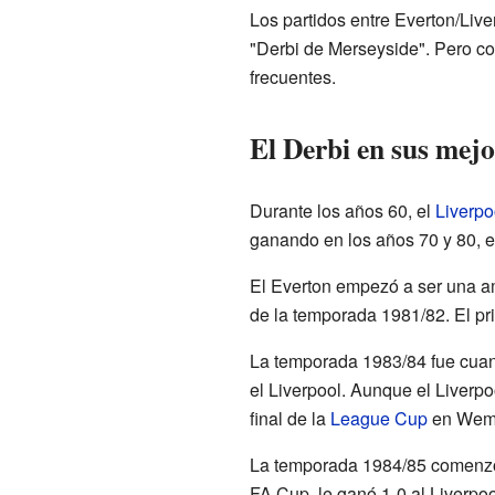
Los partidos entre Everton/Live
"Derbi de Merseyside". Pero co
frecuentes.
El Derbi en sus mej
Durante los años 60, el
Liverpo
ganando en los años 70 y 80, el
El Everton empezó a ser una a
de la temporada 1981/82. El pr
La temporada 1983/84 fue cuan
el Liverpool. Aunque el Liverpo
final de la
League Cup
en Wemb
La temporada 1984/85 comenzó
FA Cup, le ganó 1-0 al Liverpoo