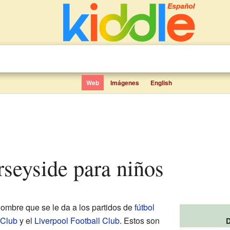
Web
Imágenes
English
rseyside para niños
nombre que se le da a los partidos de
fútbol
 Club
y el
Liverpool Football Club
. Estos son
D