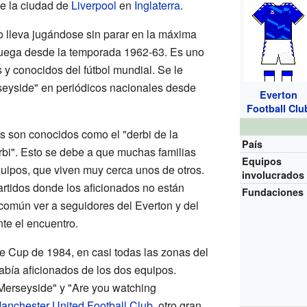
e la ciudad de
Liverpool
en
Inglaterra
.
o lleva jugándose sin parar en la máxima
e juega desde la temporada 1962-63. Es uno
 y conocidos del fútbol mundial. Se le
seyside" en periódicos nacionales desde
Everton
Football Clu
os son conocidos como el "derbi de la
País
bi". Esto se debe a que muchas familias
Equipos
uipos, que viven muy cerca unos de otros.
involucrados
artidos donde los aficionados no están
Fundaciones
omún ver a seguidores del Everton y del
te el encuentro.
ue Cup de 1984, en casi todas las zonas del
había aficionados de los dos equipos.
Merseyside" y "Are you watching
anchester United Football Club
, otro gran