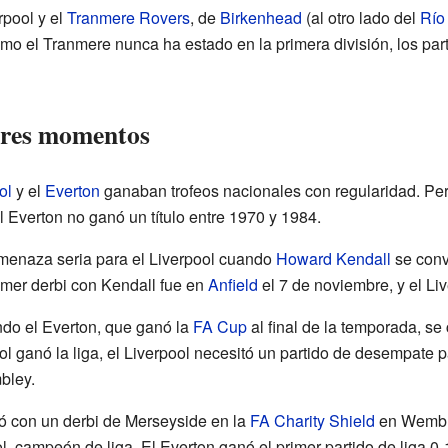
rpool y el
Tranmere Rovers
, de
Birkenhead
(al otro lado del
Río
mo el Tranmere nunca ha estado en la primera división, los par
ores momentos
ol
y el
Everton
ganaban trofeos nacionales con regularidad. Pero
 Everton no ganó un título entre 1970 y 1984.
menaza seria para el Liverpool cuando
Howard Kendall
se convi
imer derbi con Kendall fue en
Anfield
el 7 de noviembre, y el Li
do el Everton, que ganó la
FA Cup
al final de la temporada, se 
ol ganó la liga, el Liverpool necesitó un partido de desempate p
ley.
 con un derbi de Merseyside en la
FA Charity Shield
en Wemble
l, campeón de liga. El Everton ganó el primer partido de liga 0-