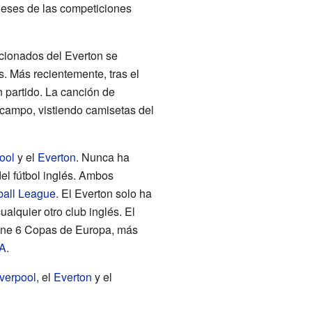
gleses de las competiciones
icionados del Everton se
 Más recientemente, tras el
 partido. La canción de
l campo, vistiendo camisetas del
ool
y el
Everton
. Nunca ha
el fútbol inglés. Ambos
ball League
. El Everton solo ha
lquier otro club inglés. El
tiene 6 Copas de Europa, más
FA
.
iverpool
, el
Everton
y el