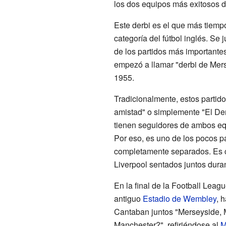
los dos equipos más exitosos d
Este derbi es el que más tiemp
categoría del fútbol inglés. S
de los partidos más importantes
empezó a llamar "derbi de Mer
1955.
Tradicionalmente, estos partid
amistad" o simplemente "El Der
tienen seguidores de ambos eq
Por eso, es uno de los pocos p
completamente separados. Es c
Liverpool sentados juntos duran
En la final de la Football Leag
antiguo
Estadio de Wembley
, 
Cantaban juntos "Merseyside, 
Manchester?", refiriéndose al
M