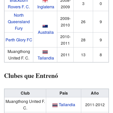
Blackburn
2008-
3
0
Rovers F. C.
Inglaterra
2009
North
2009-
Queensland
26
9
2010
Fury
Australia
2010-
Perth Glory FC
28
9
2011
Muangthong
2011
13
8
United F. C.
Tailandia
Clubes que Entrenó
Club
País
Año
Muangthong United F.
Tailandia
2011-2012
C.