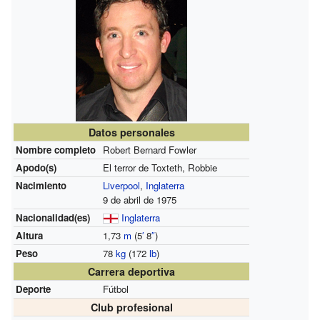
Datos personales
Nombre completo
Robert Bernard Fowler
Apodo(s)
El terror de Toxteth, Robbie
Nacimiento
Liverpool
,
Inglaterra
9 de abril de 1975
Nacionalidad(es)
Inglaterra
Altura
1,73
m
(5
′
8
″
)
Peso
78
kg
(172
lb
)
Carrera deportiva
Deporte
Fútbol
Club profesional