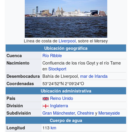
Línea de costa de
Liverpool
, sobre el Mersey
Ubicación geográfica
Río Ribble
Cuenca
Confluencia de los ríos Goyt y el río Tame
Nacimiento
en
Stockport
Bahía de Liverpool,
mar de Irlanda
Desembocadura
53°24′52″N
2°09′24″O
Coordenadas
Ubicación administrativa
Reino Unido
País
Inglaterra
División
Gran Mánchester
,
Cheshire
y
Merseyside
Subdivisión
Cuerpo de agua
113
km
Longitud