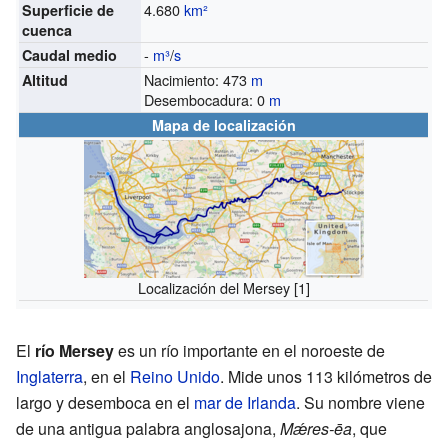
4.680
km²
Superficie de
cuenca
-
m³
/
s
Caudal medio
Nacimiento: 473
m
Altitud
Desembocadura: 0
m
Mapa de localización
Localización del Mersey
[1]
El
río Mersey
es un río importante en el noroeste de
Inglaterra
, en el
Reino Unido
. Mide unos 113 kilómetros de
largo y desemboca en el
mar de Irlanda
. Su nombre viene
de una antigua palabra anglosajona,
Mǽres-ēa
, que