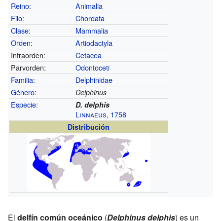
Reino
:
Animalia
Filo
:
Chordata
Clase
:
Mammalia
Orden
:
Artiodactyla
Infraorden:
Cetacea
Parvorden:
Odontoceti
Familia
:
Delphinidae
Género
:
Delphinus
Especie
:
D. delphis
Linnaeus
,
1758
Distribución
El
delfín común oceánico
(
Delphinus delphis
) es un