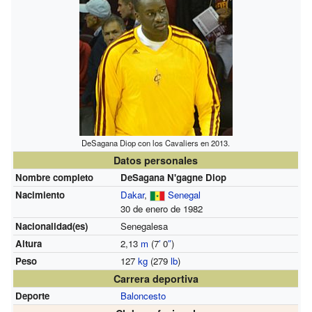
DeSagana Diop con los Cavaliers en 2013.
Datos personales
Nombre completo
DeSagana N'gagne Diop
Nacimiento
Dakar
,
Senegal
30 de enero de 1982
Nacionalidad(es)
Senegalesa
Altura
2,13
m
(7
′
0
″
)
Peso
127
kg
(279
lb
)
Carrera deportiva
Deporte
Baloncesto