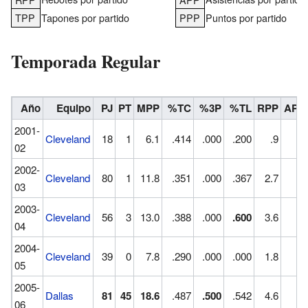
TPP
Tapones por partido
PPP
Puntos por partido
Temporada Regular
Año
Equipo
PJ
PT
MPP
%TC
%3P
%TL
RPP
APP
2001-
Cleveland
18
1
6.1
.414
.000
.200
.9
.3
02
2002-
Cleveland
80
1
11.8
.351
.000
.367
2.7
.5
03
2003-
Cleveland
56
3
13.0
.388
.000
.600
3.6
.6
04
2004-
Cleveland
39
0
7.8
.290
.000
.000
1.8
.4
05
2005-
Dallas
81
45
18.6
.487
.500
.542
4.6
.3
06