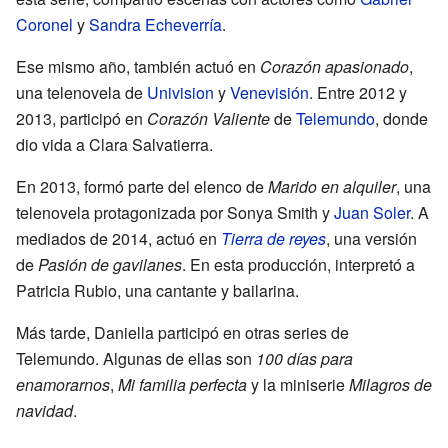
Coronel
y
Sandra Echeverría
.
Ese mismo año, también actuó en
Corazón apasionado
,
una telenovela de
Univision
y
Venevisión
. Entre 2012 y
2013, participó en
Corazón Valiente
de
Telemundo
, donde
dio vida a Clara Salvatierra.
En 2013, formó parte del elenco de
Marido en alquiler
, una
telenovela protagonizada por Sonya Smith y
Juan Soler
. A
mediados de 2014, actuó en
Tierra de reyes
, una versión
de
Pasión de gavilanes
. En esta producción, interpretó a
Patricia Rubio, una cantante y bailarina.
Más tarde, Daniella participó en otras series de
Telemundo. Algunas de ellas son
100 días para
enamorarnos
,
Mi familia perfecta
y la miniserie
Milagros de
navidad
.