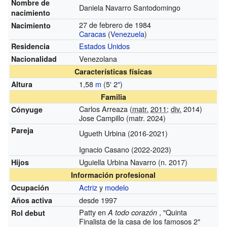
Nombre de
Daniela Navarro Santodomingo
nacimiento
27 de febrero de 1984
Nacimiento
Caracas
(
Venezuela
)
Estados Unidos
Residencia
Venezolana
Nacionalidad
Características físicas
1,58
m
(5
′
2
″
)
Altura
Familia
Carlos Arreaza (
matr.
2011
;
div.
2014)
Cónyuge
Jose Campillo (matr. 2024)
Pareja
Ugueth Urbina (2016-2021)
Ignacio Casano (2022-2023)
Uguiella Urbina Navarro (n. 2017)
Hijos
Información profesional
Actriz
y
modelo
Ocupación
desde 1997
Años activa
Patty en
, "Quinta
A todo corazón
Rol debut
Finalista de la casa de los famosos 2"