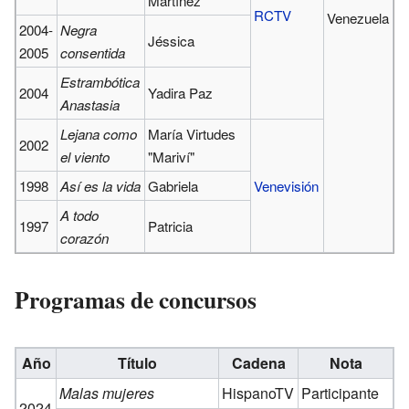
Martínez
RCTV
Venezuela
2004-
Negra
Jéssica
2005
consentida
Estrambótica
2004
Yadira Paz
Anastasia
Lejana como
María Virtudes
2002
el viento
"Mariví"
1998
Así es la vida
Gabriela
Venevisión
A todo
1997
Patricia
corazón
Programas de concursos
Año
Título
Cadena
Nota
Malas mujeres
HispanoTV
Participante
2024