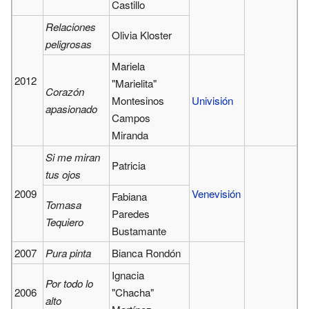
Castillo
Relaciones
Olivia Kloster
peligrosas
Mariela
2012
"Marielita"
Corazón
Montesinos
Univisión
apasionado
Campos
Miranda
Si me miran
Patricia
tus ojos
2009
Venevisión
Fabiana
Tomasa
Paredes
Tequiero
Bustamante
2007
Pura pinta
Bianca Rondón
Ignacia
Por todo lo
2006
"Chacha"
alto