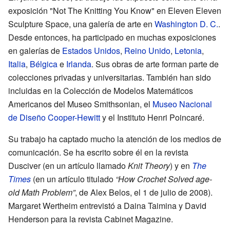
exposición "Not The Knitting You Know" en Eleven Eleven
Sculpture Space, una galería de arte en
Washington D. C.
.
Desde entonces, ha participado en muchas exposiciones
en galerías de
Estados Unidos
,
Reino Unido
,
Letonia
,
Italia
,
Bélgica
e
Irlanda
. Sus obras de arte forman parte de
colecciones privadas y universitarias. También han sido
incluidas en la Colección de Modelos Matemáticos
Americanos del Museo Smithsonian, el
Museo Nacional
de Diseño Cooper-Hewitt
y el Instituto Henri Poincaré.
Su trabajo ha captado mucho la atención de los medios de
comunicación. Se ha escrito sobre él en la revista
Dusciver (en un artículo llamado
Knit Theory
) y en
The
Times
(en un artículo titulado
“How Crochet Solved age-
old Math Problem”
, de Alex Belos, el 1 de julio de 2008).
Margaret Wertheim entrevistó a Daina Taimina y David
Henderson para la revista Cabinet Magazine.