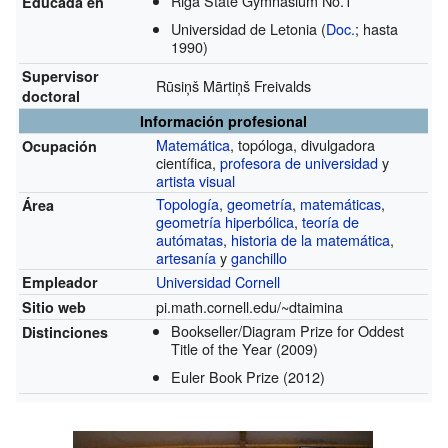
Riga State Gymnasium No.1
Educada en
Universidad de Letonia
(
Doc.
; hasta
1990)
Supervisor
Rūsiņš Mārtiņš Freivalds
doctoral
Información profesional
Matemática
, topóloga, divulgadora
Ocupación
científica,
profesora de universidad
y
artista visual
Topología
,
geometría
,
matemáticas
,
Área
geometría hiperbólica
,
teoría de
autómatas
,
historia de la matemática
,
artesanía
y
ganchillo
Universidad Cornell
Empleador
pi.math.cornell.edu/~dtaimina
Sitio web
Bookseller/Diagram Prize for Oddest
Distinciones
Title of the Year
(2009)
Euler Book Prize
(2012)