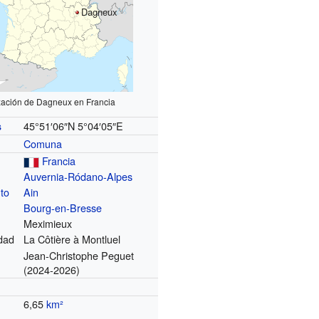
Dagneux
zación de Dagneux en Francia
45°51′06″N
5°04′05″E
s
Comuna
Francia
Auvernia-Ródano-Alpes
to
Ain
Bourg-en-Bresse
Meximieux
dad
La Côtière à Montluel
Jean-Christophe Peguet
(2024-2026)
6,65
km²