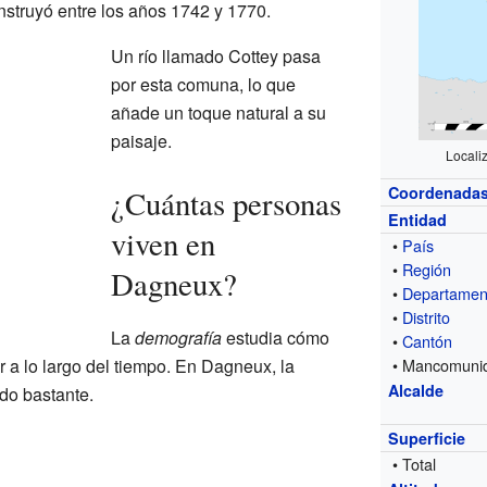
nstruyó entre los años 1742 y 1770.
Un río llamado Cottey pasa
por esta comuna, lo que
añade un toque natural a su
paisaje.
Locali
Coordenada
¿Cuántas personas
Entidad
viven en
•
País
•
Región
Dagneux?
•
Departamen
•
Distrito
La
demografía
estudia cómo
•
Cantón
 a lo largo del tiempo. En Dagneux, la
• Mancomuni
Alcalde
do bastante.
Superficie
• Total