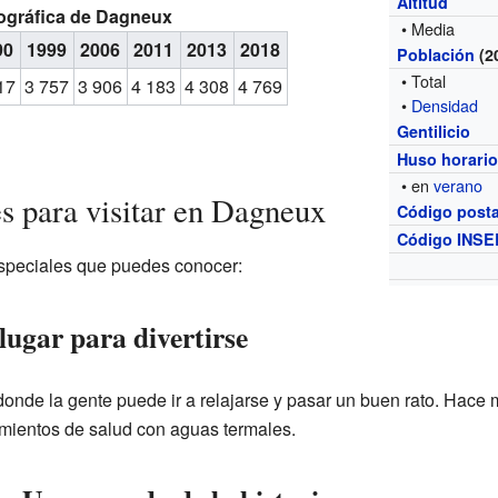
Altitud
ográfica de Dagneux
• Media
90
1999
2006
2011
2013
2018
Población
(2
• Total
17
3 757
3 906
4 183
4 308
4 769
•
Densidad
Gentilicio
Huso horari
• en
verano
s para visitar en Dagneux
Código posta
Código INSE
especiales que puedes conocer:
lugar para divertirse
onde la gente puede ir a relajarse y pasar un buen rato. Hace 
mientos de salud con aguas termales.