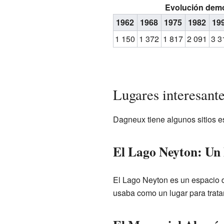
Evolución dem
1962
1968
1975
1982
19
1 150
1 372
1 817
2 091
3 3
Lugares interesante
Dagneux tiene algunos sitios 
El Lago Neyton: Un 
El Lago Neyton es un espacio d
usaba como un lugar para trata