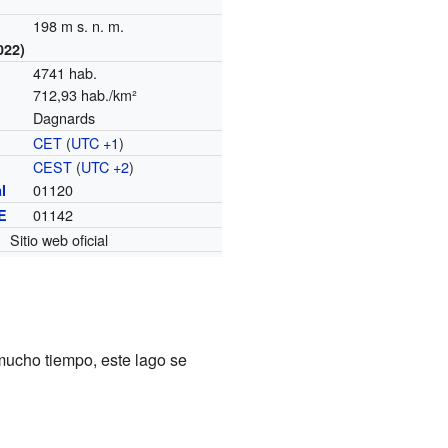
198 m s. n. m.
022)
4741 hab.
712,93 hab./km²
Dagnards
CET
(
UTC +1
)
o
CEST
(
UTC +2
)
01120
l
01142
E
Sitio web oficial
mucho tiempo, este lago se