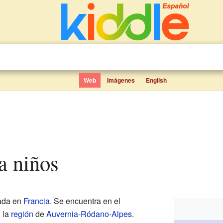
Web
Imágenes
English
a niños
ada en
Francia
. Se encuentra en el
e la
región
de
Auvernia-Ródano-Alpes
.