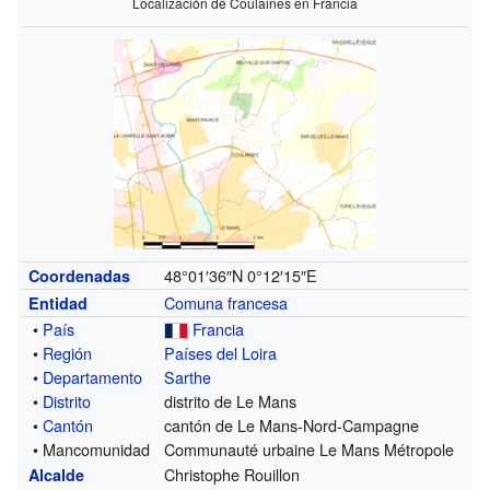
Localización de Coulaines en Francia
48°01′36″N
0°12′15″E
Coordenadas
Comuna francesa
Entidad
•
País
Francia
•
Región
Países del Loira
•
Departamento
Sarthe
•
Distrito
distrito de Le Mans
•
Cantón
cantón de Le Mans-Nord-Campagne
• Mancomunidad
Communauté urbaine Le Mans Métropole
Christophe Rouillon
Alcalde