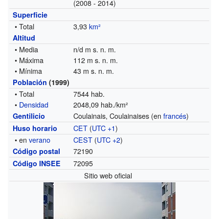
(2008 - 2014)
Superficie
• Total
3,93
km²
Altitud
• Media
n/d m s. n. m.
• Máxima
112 m s. n. m.
• Mínima
43 m s. n. m.
Población
(1999)
• Total
7544 hab.
•
Densidad
2048,09 hab./km²
Coulainais, Coulainaises (en
francés
)
Gentilicio
CET
(
UTC +1
)
Huso horario
• en
verano
CEST
(
UTC +2
)
72190
Código postal
72095
Código INSEE
Sitio web oficial