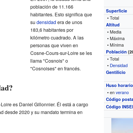
población de 11.166
Superficie
habitantes. Esto significa que
• Total
su
densidad
era de unos
Altitud
183,6 habitantes por
• Media
kilómetro cuadrado. A las
• Máxima
• Mínima
personas que viven en
Población
(2
Cosne-Cours-sur-Loire se les
• Total
llama "Cosnois" o
•
Densidad
"Cosnoises" en francés.
Gentilicio
dad?
Huso horari
• en
verano
Código posta
oire es Daniel Gillonnier. Él está a cargo
Código INSE
dad desde 2020 y su mandato termina en