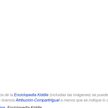
los de la
Enciclopedia Kiddle
(incluidas las imágenes) se puede u
a licencia
Atribución-CompartirIgual
a menos que se indique lo con
ños
.
Enciclopedia Kiddle.