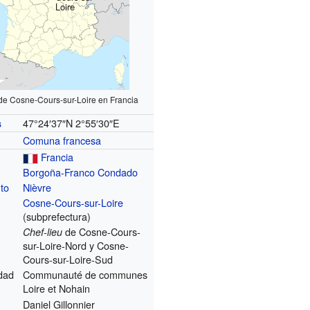
Loire
de Cosne-Cours-sur-Loire en Francia
47°24′37″N
2°55′30″E
s
Comuna francesa
Francia
Borgoña-Franco Condado
to
Nièvre
Cosne-Cours-sur-Loire
(subprefectura)
de Cosne-Cours-
Chef-lieu
sur-Loire-Nord y Cosne-
Cours-sur-Loire-Sud
dad
Communauté de communes
Loire et Nohain
Daniel Gillonnier