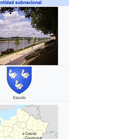
ntidad subnacional
Escudo
Cosne-
Cours-sur-