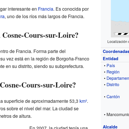
gar interesante en
Francia
. Es conocida por
ira
, uno de los ríos más largos de Francia.
a Cosne-Cours-sur-Loire?
Localización 
entro de Francia. Forma parte del
Coordenada
su vez está en la región de Borgoña-Franco
Entidad
•
País
 en su distrito, siendo su subprefectura.
•
Región
•
Departamen
 Cosne-Cours-sur-Loire?
•
Distrito
•
Cantón
na superficie de aproximadamente 53,3
km²
.
os sobre el nivel del mar. La ciudad se
• Mancomuni
etros de altura.
Alcalde
En 2007, la ciudad tenía una