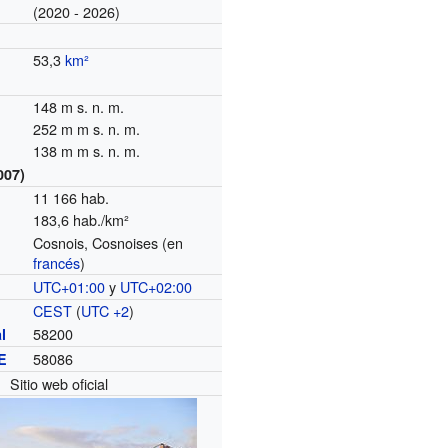
(2020 - 2026)
53,3
km²
148 m s. n. m.
252 m m s. n. m.
138 m m s. n. m.
007)
11 166 hab.
183,6 hab./km²
Cosnois, Cosnoises (en
francés
)
UTC+01:00
y
UTC+02:00
o
CEST
(
UTC +2
)
58200
l
58086
E
Sitio web oficial